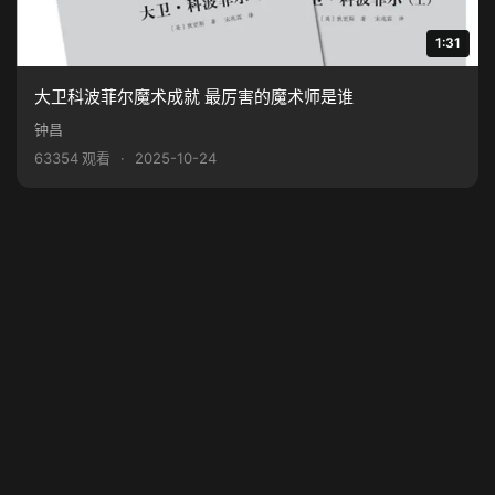
1:31
大卫科波菲尔魔术成就 最厉害的魔术师是谁
钟昌
63354 观看
·
2025-10-24