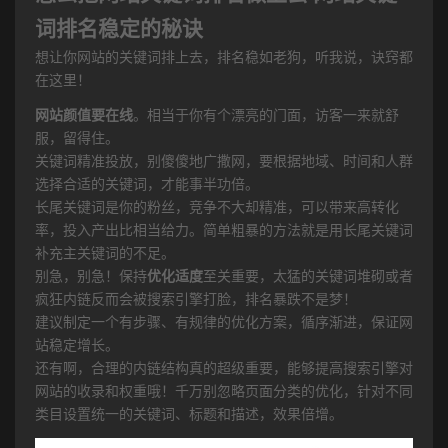
词排名稳定的秘诀
想让你网站的关键词排上去，排名稳如老狗，听我说，诀窍都
在这里！
网站颜值要在线
。相当于你有个漂亮的门面，访客一来就舒
服，留得住。
关键词精准投放，别傻傻地广撒网，要根据地域、时间和人群
选择合适的关键词，才能事半功倍。
长尾关键词是你的粉丝，竞争不大却精准，可以带来高转化
率，投入产出比相当给力。简单粗暴的方法就是用长尾关键词
补充主关键词的不足。
别急，别急！保持
优化适度
至关重要，太猛的关键词堆砌或者
疯狂内链反而会被搜索引擎打脸，排名暴跌不是梦！
建议制定一个有步骤、有规律的优化方案，循序渐进，保证网
站稳定增长。
还有啊，合理的内链结构真的超级重要，能够提高搜索引擎对
网站的收录和权重哦！千万别忽略页面分类的优化，针对不同
类目设置统一的关键词、标题和描述，效果倍增。