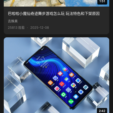
1:51
巴啦啦小魔仙奇迹舞步游戏怎么玩 玩法特色和下架原因
吉姝美
25813 观看
·
2025-12-08
2:42