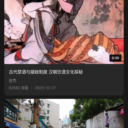
0:20
古代禁酒与娼妓制度 汉朝饮酒文化探秘
庄杰
92682 观看
·
2025-10-27