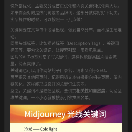
说外部优化，主要又分成首页优化和内页关键词优化两大块。
如果你面对的是热门词或者品牌词，这部分就得好好下功夫。
实际操作的时候，可以按照一下几点做：
关键词要在文章每个段落出现，做到自然分布，而不是生硬堆
砌。
网页头部标签，比如描述标签（Description Tag）、关键词
标签等，要包含关键词，让搜索引擎一眼看见重点。
图片的ALT标签别忘了写关键词，这样也能提高图片搜索流
量，简直爽炸了。
关键词也可以用作网站的子目录名，清晰又利于SEO。
页面提及其他网页时，记得用锚文本链接指向相关页面，做内
链优化，这样能形成良好的关键词生态圈。
总之，关键词不是随便乱放，要讲究
相关性和自然度
，切忌乱
堆关键词，一不小心就被搜索引擎拉黑名单。