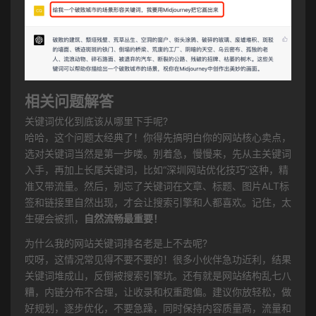
相关问题解答
关键词优化到底该从哪里下手呢?
哈哈，这个问题太经典了！你得先搞明白你的网站核心卖点，
选对关键词当然是第一步喽。别着急，慢慢来，先从主关键词
入手，再加上长尾关键词，比如“深圳网站优化技巧”这种，精
准又带流量。然后，别忘了关键词在文章、标题、图片ALT标
签和链接里自然出现，才会让搜索引擎和人都喜欢。记住，太
生硬会被抓，
自然流畅最重要！
为什么我的网站关键词排名老是上不去呢?
哎呀，这情况常见得不要不要的！很多小伙伴急功近利，结果
关键词堆成山，反倒被搜索引擎坑。还有就是网站结构乱七八
糟，内链分布不合理，让收录和权重跑偏。建议你放轻松，做
好规划，逐步优化，不要急躁，同时保持内容质量高，流量和