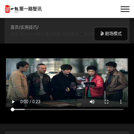
第一路智讯
首页
首页
/
实用技巧
/
🎬 剧场模式
暗黑者Darker真实身份揭秘 暗黑者第二季为什么下架
作者专栏
技术解答
科普文章
数码科技
实用技巧
热门话题