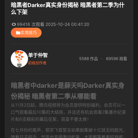
暗黑者Darker真实身份揭秘 暗黑者第二季为什
么下架
99416 次观看
·
2025-10-24 00:41:20
实用技巧
单于仲智
5588 作品
·
69596 观看
初级创作者
暗黑者中darker是薛天吗Darker真实身
份揭秘 暗黑者第二季从哪能看
从11月2日起，腾讯视频将为会员提供特别福利，会员可以一
口气观看最后10集的大结局，并且还有机会观看2集番外纪录
片和6支精彩的幕后花絮，简直不要太爽！
在七月份的尾声，郭京飞曾誓言如果剧集破十亿就无码脱光，
随着日子临近，气氛也变得激动起来，大家都等着看好戏呢。