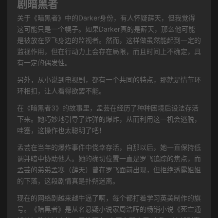
剧暗黑者
关于《暗黑者》中的Darker身份，有人怀疑薛天，但我觉得
这可能只是一个幌子。如果Darker真的是薛天，那么他可能
是被放在罗飞身边的监视者。然而，这样做虽然能起到一定的
监视作用，但在行动力上会存在局限，而且时间上不确定，具
有一定的偶发性。
另外，从小说到电视剧，都有一个共同的特点，那就是情节环
环相扣，让人看得欲罢不能。
在《暗黑者3》的故事里，孟芸在经历了种种困境后设法存活
下来。她巧妙地引导了炸弹的爆炸，从而利用这一机会逃脱，
哇塞，这操作也太聪明了吧！
孟芸在当年的爆炸事件中侥幸存活，自那以后，她一直保持低
调并暗中协助他人。她的确切位置一直是罗飞追踪的焦点，而
孟芸的弟弟孟寒（薛天）曾在罗飞面前出现，但拒绝透露姐姐
的下落，这段剧情真是扑朔迷离。
现在的网络剧越来越牛逼了啊，每个都打着学习英美制作的旗
号。《暗黑者》是从名悬疑小说家周浩晖的畅销小说《死亡通