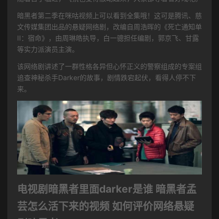
暗黑者第二季在咪咕视频上可以看到全集哦！这可是腾讯、慈
文传媒集团出品的悬疑网络剧，改编自周浩晖的《死亡通知单
II：宿命》，由周琳皓执导，白一骢担任编剧，郭京飞、甘露
等实力派演员主演。
该网络剧讲述了一群性格各异但心怀正义的警察组成的专案组
追查神秘杀手Darker的故事，剧情跌宕起伏，看得人停不下
来。
电视剧暗黑者里面darker是谁 暗黑者孟
芸怎么活下来的视频 如何评价网络悬疑