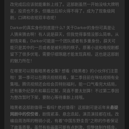
改完成后应该就能重新上线了。这部剧虽然一开始没啥大牌明
星，投资也不多，但播出后却火得不得了，成为了现象级网
剧，口碑和收视双丰收呢！
Darker的真实身份到底是什么? 关于Darker的身份可真是让
人猜来猜去啊！有人说是薛天，但我觉得事情没那么简单。从
剧情来看，Darker可能是一个团队或者有多重身份，薛天可
能只是其中的一员或者是被利用的棋子。原著小说和电视剧都
留下了很多伏笔，需要仔细琢磨才能发现真相，这也是这部剧
的魅力所在！
在哪里可以观看暗黑者全集? 想看《暗黑者》的小伙伴们注意
啦！第一季可以在腾讯视频观看，第二季目前在咪咕视频有全
集哦。腾讯视频还会给会员特别福利，能一口气看完大结局，
还有番外纪录片和幕后花絮，简直不要太划算！不过第二季因
为整改暂时下架，要耐心等待重新上线哦。
暗黑者这部剧值得一看吗? 绝对值得！这部剧可是近年来
悬疑
网剧中的佼佼者
，剧情紧凑、悬念迭起，演员演技都在线。改
编自周浩晖的畅销小说，有着"中国东野圭吾"之称的作者保证
了故事质量。虽然有些画面可能有点刺激，但整体制作精良，