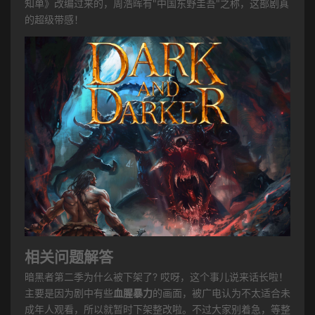
知单》改编过来的，周浩晖有"中国东野圭吾"之称，这部剧真
的超级带感！
相关问题解答
暗黑者第二季为什么被下架了? 哎呀，这个事儿说来话长啦！
主要是因为剧中有些
血腥暴力
的画面，被广电认为不太适合未
成年人观看，所以就暂时下架整改啦。不过大家别着急，等整