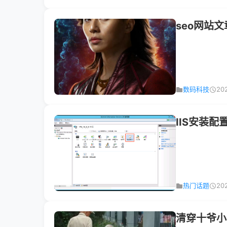
seo网站
数码科技
20
IIS安装
热门话题
20
清穿十爷小