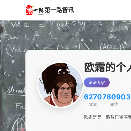
第一路智讯
欧霜的个
资深专家
6270
78090
3
文章
阅读
欧霜是第一路智讯资深