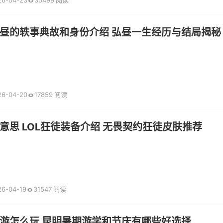
26-04-23
35499 阅读
昼的轶事典故和身份介绍 弘昼一生经历与结局揭秘
26-04-20
17859 阅读
意思 LOL狂徒装备介绍 无畏契约狂徒皮肤推荐
26-04-19
31547 阅读
游怎么玩 昆明暑期游学和节庆有哪些好选择