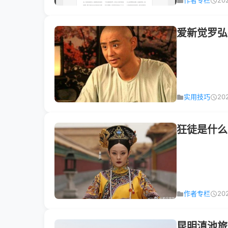
作者专栏
20
爱新觉罗弘
实用技巧
20
狂徒是什么
作者专栏
20
昆明滇池旅