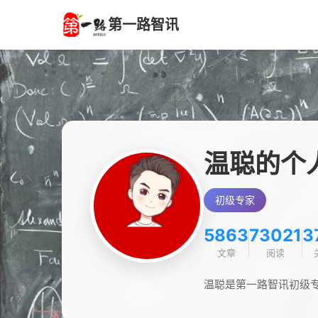
第一路智讯
温聪的个
初级专家
5863
73021
3
文章
阅读
温聪是第一路智讯初级