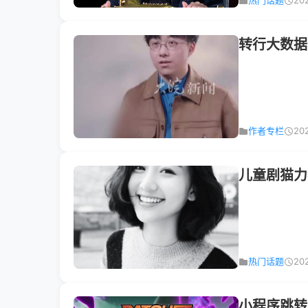
热门话题
20
转行大数据
作者专栏
20
儿童剧猫力
热门话题
20
小程序跳转