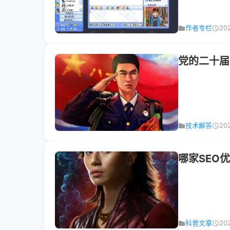
作者专栏
20
党的二十届
技术解答
20
哪家SEO
科普文章
20