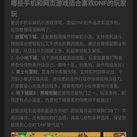
哪些手机和网页游戏适合喜欢DNF的玩家
玩
要说手机和单机小游戏领域，类似DNF的作品其实挺多的，
给你整理得清晰明了：
1.
放置地下城
，这是款极简操作的单机小游，支持挂机战斗，
特别适合想轻松玩又不想太折腾的朋友。通过合理搭配职业和
装备，队伍战斗力蹭蹭上涨，玩起来轻松又解压。
2.
小小地下城
，这个游戏技能自由搭配，玩家就要靠打败各
种奇怪怪物来升级自己，趣味十足，别害怕，操作超级友好！
3.
勇士与冒险
，置身阿尔希雅大陆，支持实时同屏对战，千
万别小看这Q版风格，游戏里的合作打怪秒杀体验相当给力。
只是要留心充值点比较多，预算有限的小伙伴要有所准备。
4.
地下城堡2：黑暗觉醒
这游戏也是热门之一，玩法多样，剧
情还有点小深度，热爱地下城探索的你绝对不能放过！
这些游戏到底哪款最适合你呢？那就看你喜欢哪种口味了！实
用的操作，还有酷炫的打击感，真真儿给你多种选择，保证你
能找到心仪的“DNF替代品”！