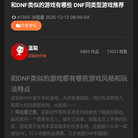
和DNF类似的游戏有哪些 DNF同类型游戏推荐
41305 次观看
·
2025-12-12 06:00:04
作者专栏
温聪
5863 作品
·
73021 观看
初级创作者
和DNF类似的游戏都有哪些游戏风格和玩
法特点
说到和DNF差不多的游戏，先别急着翻脸，咱们先来数数几
款超火的同类型游戏。比如说——
1.
阿拉德之怒
，这款动作冒险手游走的就是地下城题材路线，
画风那叫一个暗黑有范儿，操作又简单，超级适合上手快的玩
家。游戏里不仅有丰富超级多的任务系统，还能跟小伙伴一起
组队PK，打斗场面热血沸腾，几乎就是DNF的翻版！