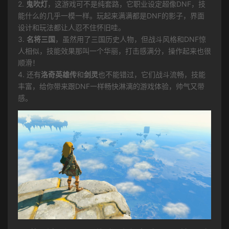
2.
鬼吹灯
，这游戏可不是纯套路，它职业设定超像DNF，技
能什么的几乎一模一样。玩起来满满都是DNF的影子，界面
设计和玩法都让人忍不住怀旧哇。
3.
名将三国
，虽然用了三国历史人物，但战斗风格和DNF惊
人相似，技能效果那叫一个华丽，打击感满分，操作起来也很
顺滑！
4. 还有
洛奇英雄传
和
剑灵
也不能错过，它们战斗流畅，技能
丰富，给你带来跟DNF一样畅快淋漓的游戏体验，帅气又带
感。