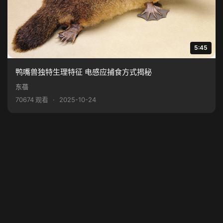
5:45
鸭嘴兽独特生理特征 电感应捕食方式揭秘
东蓓
70674 观看
·
2025-10-24