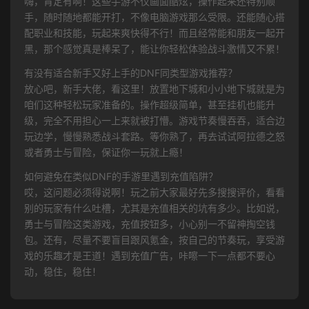
嗨，肯定有啊！这些手游不仅画面酷炫，操作起来还特别顺
手，随时随地都能开打，不像电脑游戏那么受限。还能随心搭
配职业和技能，玩起来爽快得不行！而且经常能和朋友一起开
黑，那个感觉真是棒呆了，能让你轻松体验战斗激情又不累！
有没有适合新手又好上手的DNF同类型游戏推荐？
放心吧，新手大佬，看这里！放置地下城和小小地下城就是为
咱们这种轻松玩家准备的。操作超级简单，甚至挂机也能升
级，完全不用担心一上来就被打懵。游戏节奏慢吞吞，适合边
玩边学，慢慢熟悉战斗套路。等你熟了，再去试试阿拉德之怒
或者勇士与冒险，保证你一玩就上瘾！
如何避免在类似DNF的手游里遇到充值陷阱？
哎，这问题必须得说啊！玩之前大家最好先多搜搜评价，看看
别的玩家有什么吐槽，尤其是充值相关的坑有多少。比如说，
勇士与冒险这类游戏，充值按钮多，小心别一不留神掏空钱
包。还有，尽量不要盲目跟风氪金，按自己的节奏玩，享受游
戏的乐趣才是王道！遇到充值广告，咔嚓一下一点都不要心
动，稳住，稳住！