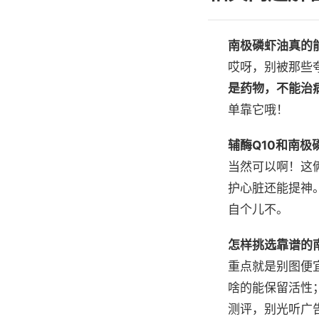
南极磷虾油真的
哎呀，别被那些
是药物，不能治
单靠它哦！
辅酶Q10和南极
当然可以啊！这俩
护心脏还能提神
自个儿不。
怎样挑选靠谱的
重点就是别图便
啥的能保留活性
测评，别光听广