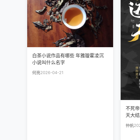
白茶小说作品有哪些 年雅璇霍凌沉
小说叫什么名字
何亮
2026-04-21
不死帝
天大结
仲帆
20