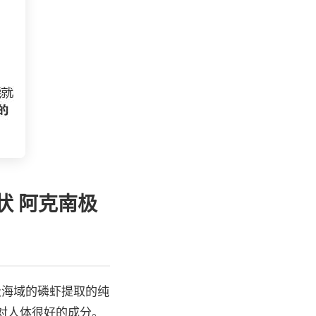
状 阿克南极
极海域的磷虾提取的纯
些对人体很好的成分。