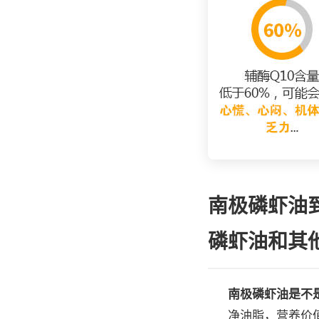
南极磷虾油
磷虾油和其
南极磷虾油是不
净油脂，营养价