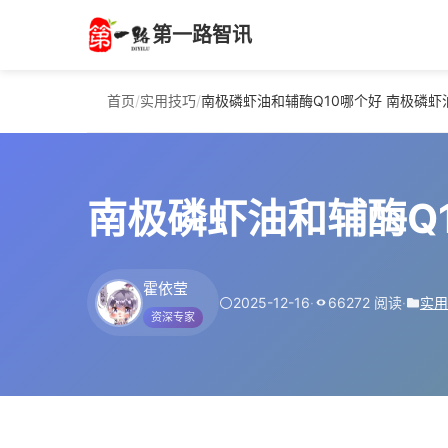
第一路智讯
首页
/
实用技巧
/
南极磷虾油和辅酶Q10哪个好 南极磷虾
南极磷虾油和辅酶Q
霍依莹
2025-12-16
·
66272 阅读
·
实用
资深专家