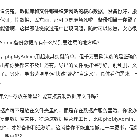
说清楚，
数据库和文件都是织梦网站的核心数据
，没备份好，搬
保证，掉数据、丢东西，那可真是麻烦死啦！
备份相当于你留了
能省啊
，这样即使搬家过程中出现问题，随时可以恢复，安心很
yAdmin备份数据库有什么特别要注意的地方吗？
，phpMyAdmin用起来其实挺简单。但千万要确认选的是正确
出错你哭都来不及！还有，导出的文件最好保存好，别乱删，文
了。另外，导出选项里选“快速”或者“自定义”，具体看你需求，
。
库文件存放在哪里？能直接复制数据库文件吗？
据库可不是放在文件夹里的，而是存在数据库服务器哦。你没办
复制数据库文件，得通过数据库管理工具，比如phpMyAdmin
sql文件，才好备份和迁移呢。这就像你不能直接搬走一本藏书，但
，明白吗？