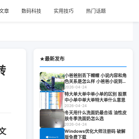
文章
数码科技
实用技巧
热门话题
最新发布
转
小爸爸别丢下帽帽 小说内容和角
色关系是怎么样 小爸爸小说到底
是谁写的
2026-04-24
特大单大单中单小单的区别 股票
中小单中单大单特大单什么意思
2026-04-24
冬天用什么洗面奶最合适 油性皮
肤冬季洗面奶怎么选
2026-04-24
文
Windows优化大师注册码 破解
版免费下载