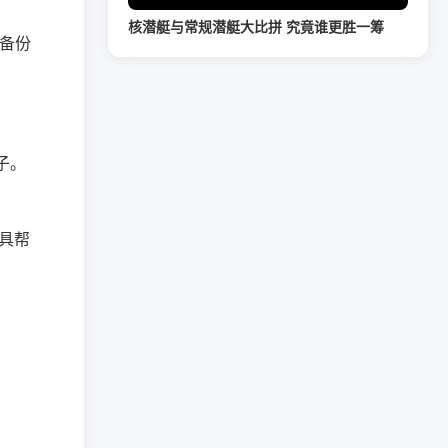
核潜艇与常规潜艇大比拼 究竟谁更胜一筹
前备份
子。
具帮