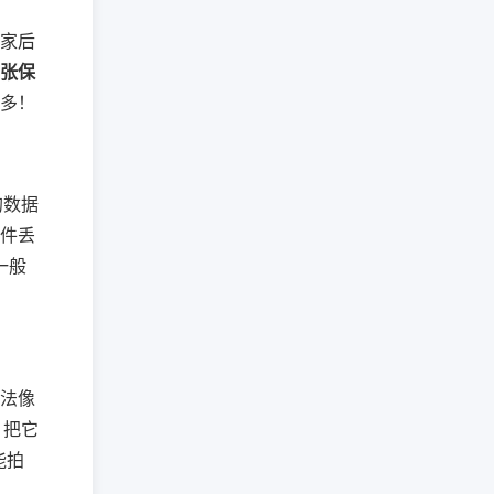
家后
张保
多！
的数据
件丢
一般
法像
，把它
能拍