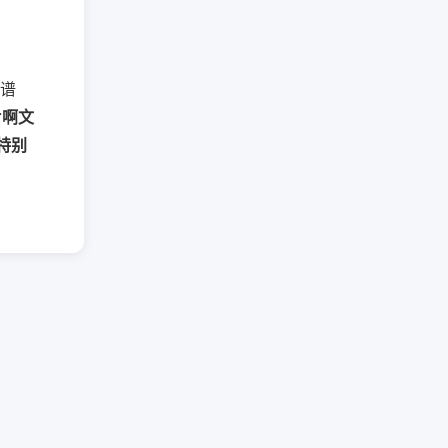
谱
片啊文
特别