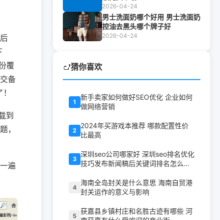
2026-04-24
男士洗面奶哪个好用 男士洗面奶
控油去黑头哪个牌子好
2026-04-24
后
下
备份覆
猜你喜欢
交备
了！
新手卖家如何做好SEO优化 企业如何
1
做网络营销
载到
2024年买游戏本推荐 哪款配置性价
题，
2
比最高
深圳seo公司哪家好 深圳seo排名优化
3
技巧发布新闻稿后关键词排名怎么提
一遍
升
海南全岛封关是什么意思 海南自贸港
4
封关运作的意义与影响
获嘉县乡镇村庄和名胜古迹有哪些 河
5