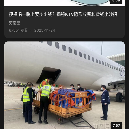
8:58
摸摸唱一晚上要多少钱？揭秘KTV隐形收费和省钱小妙招
劳南星
67551 观看
·
2025-11-24
7:57