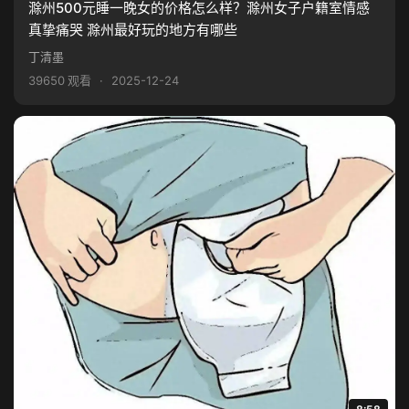
滁州500元睡一晚女的价格怎么样？滁州女子户籍室情感
真挚痛哭 滁州最好玩的地方有哪些
丁清墨
39650 观看
·
2025-12-24