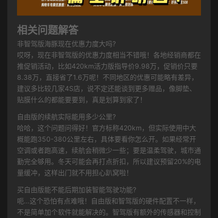
相关问题解答
非智驾版海豚现在优惠力度大吗?
哎呀，现在非智驾版的优惠力度相当不错哦！各地经销商都在
推促销活动，比如420km活力版指导价9.98万，促销价只要
8.38万，直接省了1.6万呢！不同地区的优惠可能略有差异，
建议多比较几家4S店，说不定还能谈到更多赠品，像脚垫、
贴膜什么的都能要要到，真是划算到家了！
自由版的续航实际能用多少公里?
哈哈，这个问题问得好！官方标称420km，但实际使用中大
概能跑350-380公里左右，具体要看你怎么开。如果经常开
空调或者跑高速，续航会稍微少一些；要是温柔驾驶，城市通
勤完全够用。冬天可能会再打点折扣，所以建议预留20%的电
量缓冲，这样出门就不用担心趴窝啦！
买自由版能不能后期加装智能驾驶功能?
呃...这个恐怕有点难哦！自由版和智驾版的硬件配置不一样，
不是简单加个软件就能解决的。智驾版有额外的传感器和控制