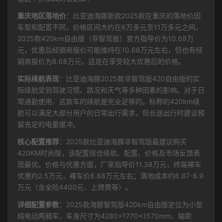
重庆地区落地价
：比亚迪海豚新款2025款在重庆的落地价因
车型和配置不同，价格区间大约在6万多元至11万多元之间。
2025款420km自由版（非智驾版）官方指导价为10.68万
元，优惠后经销商报价可能维持在10.68万元左右，但也有经
销商报价为8.68万元，这是在享受较大优惠后的价格。
实际续航表现
：比亚迪海豚2025款非智驾版420自由版的实
际续航受到驾驶习惯、路况和天气等多种因素的影响。对于日
常通勤使用，这款车的续航是完全足够的。标称的420km续
航可以满足大部分用户的日常出行需求，但长途出行时建议预
留充足的电量缓冲。
核心配置推荐
：2025款比亚迪海豚非智驾版最建议购买
420KM时尚版，该配置综合续航、配置、价格及市场反馈表
现最优。价格与优惠方面，厂家指导价11.38万元，终端裸车
优惠约2.5万元，裸车价8.88万元左右；落地成本约8.87-8.9
万元（含全险4400元、上牌费等）。
详细配置参数
：2025款海豚智驾版420km自由版定位为小型
纯电动两厢车，车身尺寸为4280×1770×1570mm，轴距