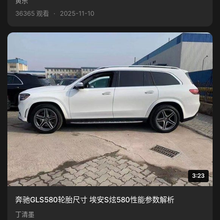
黄乐
36365 观看
·
2025-11-10
3:23
奔驰GLS580轮胎尺寸 埃安S炫580性能参数解析
丁清墨