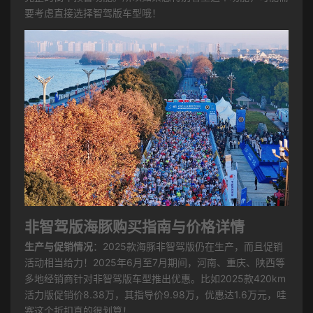
要考虑直接选择智驾版车型哦！
非智驾版海豚购买指南与价格详情
生产与促销情况
：2025款海豚非智驾版仍在生产，而且促销
活动相当给力！2025年6月至7月期间，河南、重庆、陕西等
多地经销商针对非智驾版车型推出优惠。比如2025款420km
活力版促销价8.38万，其指导价9.98万，优惠达1.6万元，哇
塞这个折扣真的很划算！