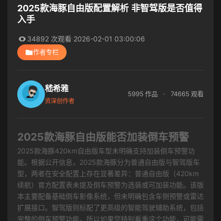
2025款海豚自由版配置解析 非智驾版是否值得
入手
34892 次观看
·
2026-02-01 03:00:06
作者专栏
嵇希雅
5995 作品
·
74665 观看
资深创作者
2025款海豚自由版能否加装倒车预警
2025款海豚420km自由版车型未明确支持加装倒车预警功
能。根据公开信息，2025款海豚分为普通自由版与智驾版车
型，两者在安全配置上存在显著差异：普通自由版（420km
续航）官方配置表未提及倒车预警为选装或可加装功能。该版
本主要配备基础倒车影像系统，但未明确包含车侧预警或雷达
扩展接口。智驾版则标配了更高级的智能驾驶辅助系统，包括
完整的倒车预警功能。所以如果您特别看重这个功能，可能需