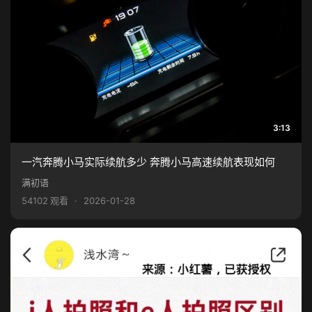
3:13
一汽奔腾小马实际续航多少 奔腾小马高速续航表现如何
满初语
54102 观看
·
2026-01-28