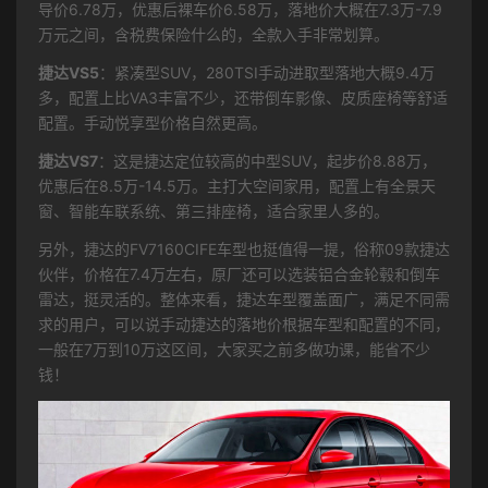
导价6.78万，优惠后裸车价6.58万，落地价大概在7.3万-7.9
万元之间，含税费保险什么的，全款入手非常划算。
捷达VS5
：紧凑型SUV，280TSI手动进取型落地大概9.4万
多，配置上比VA3丰富不少，还带倒车影像、皮质座椅等舒适
配置。手动悦享型价格自然更高。
捷达VS7
：这是捷达定位较高的中型SUV，起步价8.88万，
优惠后在8.5万-14.5万。主打大空间家用，配置上有全景天
窗、智能车联系统、第三排座椅，适合家里人多的。
另外，捷达的FV7160CIFE车型也挺值得一提，俗称09款捷达
伙伴，价格在7.4万左右，原厂还可以选装铝合金轮毂和倒车
雷达，挺灵活的。整体来看，捷达车型覆盖面广，满足不同需
求的用户，可以说手动捷达的落地价根据车型和配置的不同，
一般在7万到10万这区间，大家买之前多做功课，能省不少
钱！