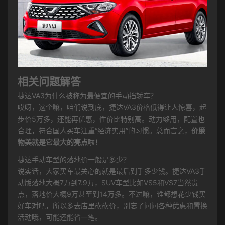
相关问题解答
捷达VA3为什么被称为最便宜的手动挡轿车？
哎呀，这个嘛，咱们说到底，捷达VA3价格低得让人惊喜，起
步价5万多，还能再优惠，性价比特别高。动力够用，配置也
合理，符合国人买车注重“经济实用”的习惯。总而言之，
价廉
物美就是它最大的亮点
啦！
捷达手动车型的落地价一般是多少？
说实话，大家买车最关心的就是最后到手多少钱。捷达VA3手
动版落地大概7万到7.9万，SUV车型比如VS5和VS7当然贵
点，落地价大概9万甚至到14万多。不过嘛，谁都想花少钱买
好车对吧，所以多去店里砍砍价，别忘了问问各种优惠和置换
活动哦，可能还能省一笔。