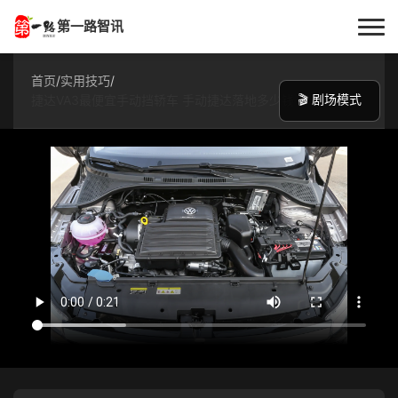
第一路智讯
首页
首页
/
实用技巧
/
🎬 剧场模式
捷达VA3最便宜手动挡轿车 手动捷达落地多少钱
作者专栏
技术解答
科普文章
数码科技
实用技巧
热门话题