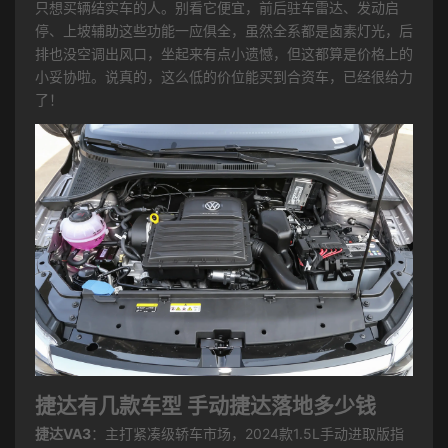
只想买辆结实车的人。别看它便宜，前后驻车雷达、发动启
停、上坡辅助这些功能一应俱全，虽然全系都是卤素灯光，后
排也没空调出风口，坐起来有点小遗憾，但这都算是价格上的
小妥协啦。说真的，这么低的价位能买到合资车，已经很给力
了！
捷达有几款车型 手动捷达落地多少钱
捷达VA3
：主打紧凑级轿车市场，2024款1.5L手动进取版指