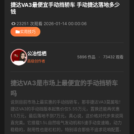
捷达VA3最便宜手动挡轿车 手动捷达落地多少
钱
23251 次观看
·
2026-01-14 00:00:06
实用技巧
公冶恬栖
5896 作品
·
73432 观看
高级创作者
捷达VA3是市场上最便宜的手动挡轿车
吗
说到目前市场上最实惠的手动挡轿车，那非捷达VA3莫属啦！
捷达VA3的手动挡版本起售价仅5.55万元，置换还能再优惠
1.5万元，最后落地不到7万元，真心说，这价格对代步来说简
直完美。它搭载1.5L自然吸气发动机和5速手动变速箱，动力
稳稳的，耐用性也是杠杠的，特别适合那些不追求花哨配置、