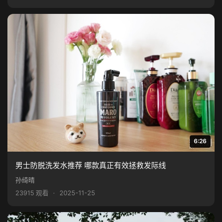
6:26
男士防脱洗发水推荐 哪款真正有效拯救发际线
孙绮晴
23915 观看
·
2025-11-25