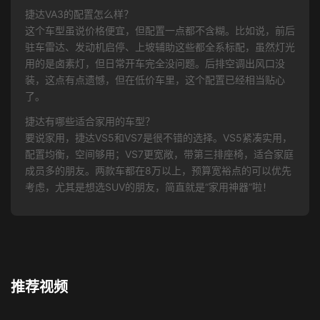
捷达VA3的配置怎么样？
这个车型虽说价格便宜，但配置一点都不含糊。比如说，前后
驻车雷达、发动机启停、上坡辅助这些都全系标配，虽然灯光
用的是卤素灯，但日常开车完全没问题。后排空调出风口没
装，这点有点遗憾，但在低价车里，这个配置已经相当贴心
了。
捷达有哪些适合家用的车型？
要说家用，捷达VS5和VS7是很不错的选择。VS5紧凑实用，
配置均衡，空间够用；VS7更宽敞，带第三排座椅，适合家庭
成员多的朋友。两款车都在8万以上，预算宽裕点的可以优先
考虑，尤其是想选SUV的朋友，简直就是“家用神器”啦！
推荐视频