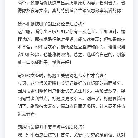
简单，还能帮你快速产出高质量原创内容，省时省力，省
得你熬夜写文案，真的特别适合忙碌又想效率满满的你！
技术和勤快哪个副业路径更适合我？
这个嘛，看你个人啦！如果你有一技之长，比如设计、编
程啥的，那技术路径绝对靠谱，能快速变现；但如果你技
术不强，也不要灰心，勤快路径靠坚持和耐心，慢慢积累
客户和经验，也能稳稳赚钱。总之，选适合自己的，别急
着一口吃成胖子，慢慢来吧！
写SEO文案时，标题里关键词怎么安排才合理？
哎呀，这个很关键哦！关键词最好放在标题的前面部分，
因为搜索引擎和用户都会优先关注开头。再加点数字、疑
问句或者利益点，标题会更吸引人。别忘了，标题要简洁
明了，别整得太复杂，简单点反而更吸睛，让人忍不住点
进去看看。
网站流量提升主要靠哪些SEO技巧？
嘿，别小看这些技巧！首先，关键词研究必须到位，找对