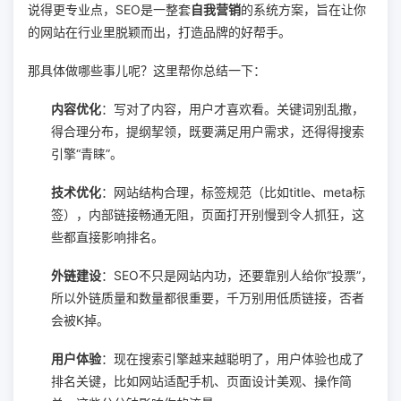
说得更专业点，SEO是一整套
自我营销
的系统方案，旨在让你
的网站在行业里脱颖而出，打造品牌的好帮手。
那具体做哪些事儿呢？这里帮你总结一下：
内容优化
：写对了内容，用户才喜欢看。关键词别乱撒，
得合理分布，提纲挈领，既要满足用户需求，还得得搜索
引擎“青睐”。
技术优化
：网站结构合理，标签规范（比如title、meta标
签），内部链接畅通无阻，页面打开别慢到令人抓狂，这
些都直接影响排名。
外链建设
：SEO不只是网站内功，还要靠别人给你“投票”，
所以外链质量和数量都很重要，千万别用低质链接，否者
会被K掉。
用户体验
：现在搜索引擎越来越聪明了，用户体验也成了
排名关键，比如网站适配手机、页面设计美观、操作简