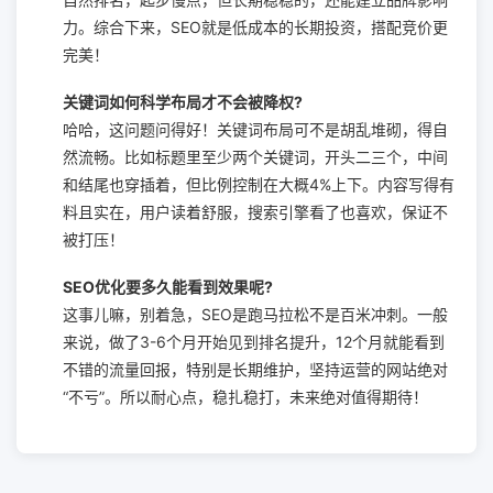
自然排名，起步慢点，但长期稳稳的，还能建立品牌影响
力。综合下来，SEO就是低成本的长期投资，搭配竞价更
完美！
关键词如何科学布局才不会被降权?
哈哈，这问题问得好！关键词布局可不是胡乱堆砌，得自
然流畅。比如标题里至少两个关键词，开头二三个，中间
和结尾也穿插着，但比例控制在大概4%上下。内容写得有
料且实在，用户读着舒服，搜索引擎看了也喜欢，保证不
被打压！
SEO优化要多久能看到效果呢?
这事儿嘛，别着急，SEO是跑马拉松不是百米冲刺。一般
来说，做了3-6个月开始见到排名提升，12个月就能看到
不错的流量回报，特别是长期维护，坚持运营的网站绝对
“不亏”。所以耐心点，稳扎稳打，未来绝对值得期待！