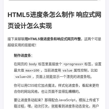
HTML5进度条怎么制作 响应式网
页设计怎么实现
接下来聊聊
用HTML5做进度条和响应式网页咋整
，这两个可是
超级实用的技能呢！
制作进度条
：
在网页的
body
标签里直接放个
<progress>
标签，设置
最大值
max=100
，当前进度用
value
属性控制，比如
value=20
，页面上就能显示一个漂亮的进度条啦。
你可以用CSS给它加点魔法，样式化进度条，看起来更符
合你的网站风格，也让页面不显得乱糟糟的。
要让进度条动起来？那得配合JavaScript，模拟上传或下
载过程，嘿，动次打次，就能看到进度条动态变化，用户