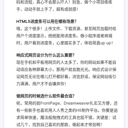
码和流程，真心不会那么吓人！别急，做个小项目练练
手，动动手就上手了，超有成就感！
HTML5进度条可以用在哪些场景？
哦，这个很多！上传文件、下载资源，甚至网页加载时给
用户个进度提示，统统能用进度条。做小程序或者商城
时，用户看到进度条，心里踏实多了，体验简直up up！
响应式网页设计为什么这么重要？
现在手机和平板用网页的人太多了，你的网站如果不能自
动适应各种屏幕大小，那用户就会跑光光。响应式设计保
证网页无论在哪儿打开都好看，浏览舒适，保证网站吸引
力满满，用户才不会嫌弃你！
做网页的时候选什么软件最合适？
呃，常用的就FrontPage、Dreamweaver扎实又方便，还
有一些新手也喜欢用人人秀之类的H5制作平台。你要是追
求简单快速，魔法般拖拽式的工具也挺不错，关键是：试
试几个，找到自己喜欢的那款，做起来才带劲啊！