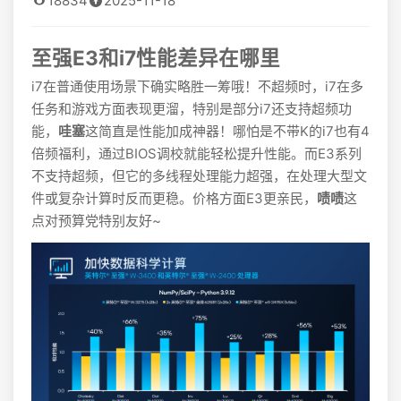
18834
2025-11-18
至强E3和i7性能差异在哪里
i7在普通使用场景下确实略胜一筹哦！不超频时，i7在多
任务和游戏方面表现更溜，特别是部分i7还支持超频功
能，
哇塞
这简直是性能加成神器！哪怕是不带K的i7也有4
倍频福利，通过BIOS调校就能轻松提升性能。而E3系列
不支持超频，但它的多线程处理能力超强，在处理大型文
件或复杂计算时反而更稳。价格方面E3更亲民，
啧啧
这
点对预算党特别友好~