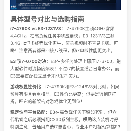
具体型号对比与选购指南
i7-4790K vs E3-1231V3
：i7-4790K主频4GHz睿频
4.4GHz，在高负载任务中响应更快；E3-1231V3主频
3.4GHz但多线程优化更牛，渲染视频时不容易卡顿。
叮
咚
！注意两者都是四核八线程，但i7单核性能更突出。
E3与i7-6700对决
：E3在多任务处理上碾压i7-6700，跑
大型软件时流畅度爆表！不过i7的核显适合日常办公，而
E3需要搭配独立显卡才能发挥实力。
游戏核显性价比
：i7-4790K和E3-1246V3对比时，如果
预算有限且看重核显，E3性价比更高；但要是遇到i7打
折，
哇
它的新架构对游戏优化更到位！
稳定性与平台适配
：E3在高负载任务下稳如老狗，但六
代酷睿之后必须搭配C230系列主板，
哎哟
这点装机时得
特别注意！普通用户选i7更省心，专业用户根据预算挑E3