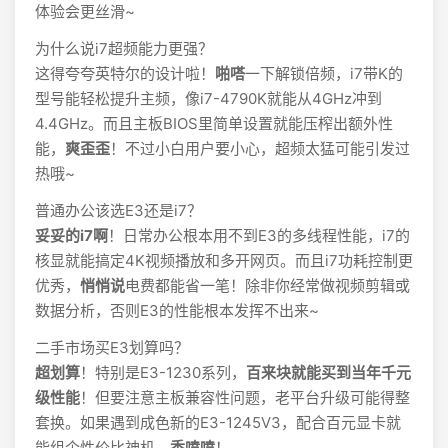
体验会更丝滑~
为什么说i7超频能力更强？
这得夸夸英特尔的设计啦！
啪嗒
一下解锁倍频，i7带K的
型号能轻松提升主频，像i7-4790K就能从4GHz冲到
4.4GHz。而且主板BIOS里简单设置就能压榨出额外性
能，
爽歪歪
！不过小白用户要小心，超频太猛可能引发过
热哦~
普通办公该选E3还是i7？
妥妥的i7啊
！日常办公根本用不到E3的多线程性能，i7的
核显就能搞定4K视频播放和多开网页。而且i7功耗控制更
优秀，
悄悄说
电费都能省一笔！除非你经常做视频剪辑或
数据分析，否则E3的性能根本发挥不出来~
二手市场买E3划算吗？
超划算
！特别是E3-1230系列，
百来块就能买到当年千元
级性能
！但要注意主板兼容性问题，老平台升级可能得整
套换。如果遇到成色新的E3-1245V3，配合百元显卡就
能组个性价比神机，
香喷喷
！