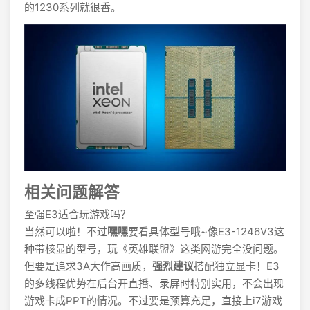
的1230系列就很香。
相关问题解答
至强E3适合玩游戏吗？
当然可以啦！不过
嘿嘿
要看具体型号哦~像E3-1246V3这
种带核显的型号，玩《英雄联盟》这类网游完全没问题。
但要是追求3A大作高画质，
强烈建议
搭配独立显卡！E3
的多线程优势在后台开直播、录屏时特别实用，不会出现
游戏卡成PPT的情况。不过要是预算充足，直接上i7游戏