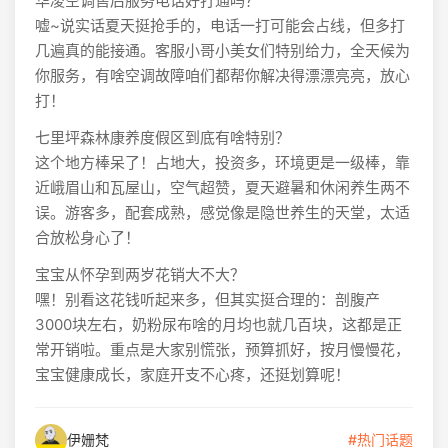
华凌空调售后服务电话好打通吗？
嘘~说实话夏天挺抢手的，电话一打可能会占线，但多打
几遍真的能接通。客服小哥小美女们特别给力，全天候为
你服务，有啥空调故障咱们都帮你解决得漂漂亮亮，放心
打！
七里坪森林康养度假区到底有啥特别？
这个地方棒呆了！占地大，投资多，环境更是一级棒，靠
近峨眉山和瓦屋山，空气超赞，夏天避暑和休闲养生两不
误。游客多，配套成熟，感觉像是隐世养生的天堂，太适
合放松身心了！
宝宝从怀孕到两岁花销大不大？
嘿！别看这花钱听起来多，但其实挺合理的：剖腹产
3000块左右，奶粉尿布啥的月均也就几百块，这都是正
常开销啦。重点是大家别慌张，预算抓好，按月慢慢花，
宝宝健康成长，家庭开支不心疼，还挺划算呢！
伊姗梵
#热门话题