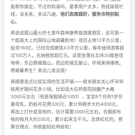
能帮你搞定。不过你知道吗，夏季用户太多，热线容易忙
线，没关系，多试几遍，
他们态度超好，服务也特别贴
心
。
再说说眉山最火的七里坪森林康养旅游度假区，这可是一
个超高大上的国际山地避暑胜地！项目占地12平方公里，
投资160亿，已经完成建筑4.5平方公里，每年接待游客超
过100万人，光纳税就超亿元。这里坐落在北纬30度绝佳
地带，东边靠峨眉山，西边衔接瓦屋山，环境美得爆表。
想避暑养生？来这儿准没错！
再顺便说点比较实用的生活开销——很多朋友关心怀孕到
娃两岁期间花多少钱。比如说大石桥医院剖腹产大概
3000元左右（有医保报销近1000），宝宝8个月到1岁尽
量母乳，奶粉月花费300元，累计到两岁大约4000元，
再加上打针疫苗啥的，估计需要3000元左右。衣服尿布
啥的每月大约200元，累计起来五千元。总体杠杠的，预
算合理点，你就能轻松带娃啦！