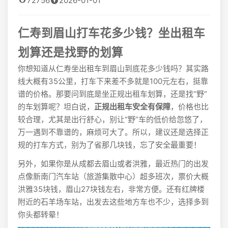
72756
2026-01-01
仁寿到眉山打车花多少钱？坐出租车
划算还是找野的划算
你想知道从仁寿坐出租车到眉山到底花多少钱吗？其实路
线大概有35公里，打车下来差不多就是100元左右，挺靠
谱的价格。那要问到底是坐正规出租车划算，还是找“野”
的车划算呢？坦白说，
正规出租车安全有保障
，价格也比
较合理，尤其是出行舒心，别让“野”车的低价给忽悠了，
万一遇到不靠谱的，麻烦可大了。所以，建议还是选择正
规的打车方式，别为了省那几块钱，忘了安全最重要！
另外，如果你是从成都去眉山或者洪雅，最近热门的出发
点像新南门汽车站（旅游集散中心）超多班次，票价大概
洪雅35块钱，眉山27块钱左右，非常方便。还有红牌楼
附近的石羊场车站，出发去这些地方车也不少，选择多到
你头都转晕！