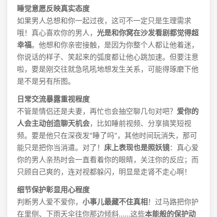
睡觉意愿反映真实态度
如果男人总想和你一起过夜，这可不一定只是生理需求
哦！真心喜欢你的男人，
光是和你窝在沙发看剧都觉得超
幸福
。他想和你亲密接触，是因为你整个人都让他着迷，
你说话的样子、笑起来的弧度都让他心跳加速。但要注意
啦，要是刚交往就急吼吼地想发生关系，可能得琢磨下他
是不是另有所图。
日常交流暴露重视程度
不管是情侣还是夫妻，再忙也会抽空聊几句对吧？
爱你的
人会主动创造聊天机会
，比如睡前视频、分享搞笑短视
频。要是他只在深夜发"睡了吗"，其他时间玩消失，那可
能只是把你当消遣。对了！
床上表现也是照妖镜
：真心爱
你的男人亲热时会一直看着你的眼睛，关注你的反应；而
只顾自己爽的，连对视都躲闪，明显是走肾不走心啊！
细节保护彰显用心程度
判断男人爱不爱你，
小事儿最藏不住真相
！过马路把你护
在里侧、下雨天伞往你那边倾斜……这些
本能般的保护动