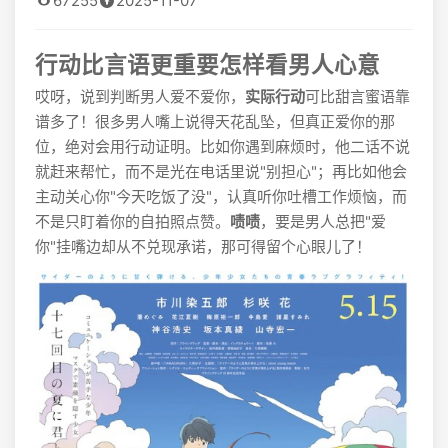
67255
2025-11-07
行动比言语更重要怎样看男人心意
哎呀，说到判断男人爱不爱你，
实际行动
可比甜言蜜语靠
谱多了！很多男人嘴上说得天花乱坠，但真正爱你的那
位，绝对会用行动证明。比如你遇到麻烦时，他二话不说
就赶来帮忙，而不是光在电话里说"别担心"；再比如他会
主动关心你"今天吃饭了没"，认真听你吐槽工作烦恼，而
不是只盯着你的自拍照点赞。
啧啧
，要是男人总把"爱
你"挂嘴边却从不兑现承诺，那可得留个心眼儿了！