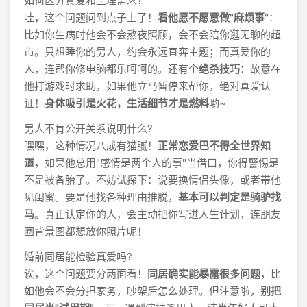
如何区分真爱和生理需求?
哇，这个问题问到点子上了！
看他愿不愿意做"麻烦事"
：
比如你生病时他会不会熬夜照顾，会不会陪你逛无聊的超
市。只想睡你的男人，约会永远直奔主题；而真爱你的
人，连帮你修电脑都乐呵呵的。还有个
绝杀技巧
：故意在
他打游戏时求助，如果他立马暂停来帮你，绝对真爱认
证！
身体吸引是火花，生活细节才是燃料
哟~
男人不肯公开关系说明什么?
嘿嘿，这种情况八成有猫腻！
正常恋爱巴不得全世界知
道
，如果他总用"感情是两个人的事"当借口，你得警惕是
不是被备胎了。不妨试探下：说要换情侣头像，或者带他
见闺蜜。要是他找各种理由推脱，
基本可以判定是骑驴找
马
。真正认定你的人，会主动把你写进人生计划，连朋友
圈背景图都想放你照片呢！
婚前同居能检验真爱吗?
诶，这个问题要分两面看！
同居确实能暴露很多问题
，比
如他会不会分担家务，吵架后怎么处理。但注意啦，
别把