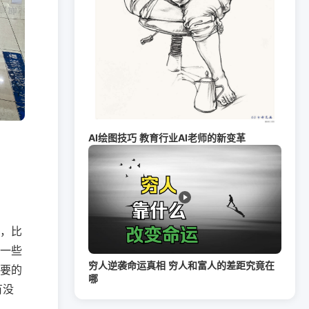
AI绘图技巧 教育行业AI老师的新变革
，比
一些
穷人逆袭命运真相 穷人和富人的差距究竟在
要的
哪
有没