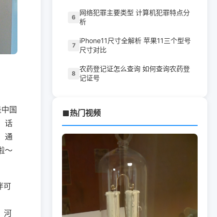
网络犯罪主要类型 计算机犯罪特点分
6
析
iPhone11尺寸全解析 苹果11三个型号
7
尺寸对比
农药登记证怎么查询 如何查询农药登
8
记证号
可是中国
热门视频
！话
。通
啦～
伴可
，河