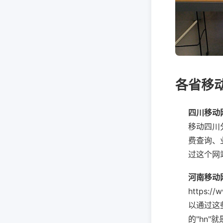
各省移
四川移动
移动四川
费查询、
过这个网
河南移动
https:
以通过这
的"hn