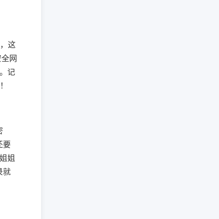
的，这
安全网
。记
！
密
还要
小姐姐
录就