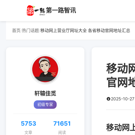
第一路智讯
首页
/
热门话题
/
移动网上营业厅网址大全 各省移动官网地址汇总
移动
官网
轩辕佳觅
2025-10-27
初级专家
5753
71651
移动网
文章
阅读