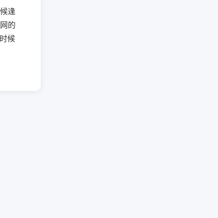
候逢
网的
时候