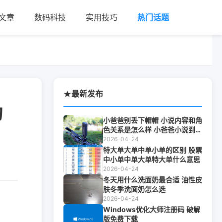
文章
数码科技
实用技巧
热门话题
最新发布
动
小爸爸别丢下帽帽 小说内容和角
色关系是怎么样 小爸爸小说到底
是谁写的
2026-04-24
特大单大单中单小单的区别 股票
中小单中单大单特大单什么意思
2026-04-24
冬天用什么洗面奶最合适 油性皮
肤冬季洗面奶怎么选
2026-04-24
Windows优化大师注册码 破解
版免费下载