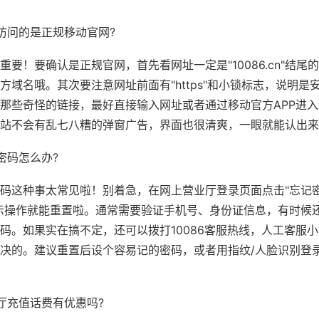
访问的是正规移动官网?
重要！要确认是正规官网，首先看网址一定是"10086.cn"结尾
方域名哦。其次要注意网址前面有"https"和小锁标志，说明是
那些奇怪的链接，最好直接输入网址或者通过移动官方APP进入
站不会有乱七八糟的弹窗广告，界面也很清爽，一眼就能认出来
密码怎么办?
码这种事太常见啦！别着急，在网上营业厅登录页面点击"忘记
示操作就能重置啦。通常需要验证手机号、身份证信息，有时候
码。如果实在搞不定，还可以拨打10086客服热线，人工客服
决的。建议重置后设个容易记的密码，或者用指纹/人脸识别登
厅充值话费有优惠吗?