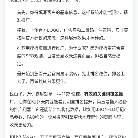
首先，你得填写客户的基本信息，这样系统才能“懂你”，精
准推广。
接着，上传官方LOGO、广告图和二维码，注意哦，尺寸要
按照官方建议的来做，这样展示效果才棒棒的。
推荐用模板页面进行推广，为什么呢？因为模板更符合百
度的SEO规则，百度更爱收录这类页面，排名自然更稳
定。
最开始别急着开启官网显示跳转，先让排名稳住，排名上
去了，再做跳转效果更佳。
说白了，万词霸屏就是一种非常
快速、有效的关键词覆盖推
广
，让你在3到7天内就能看到明显排名提升，简直是懒人必备
的推广利器！它还能结合结构化数据，比如用JSON-LD标记产
品参数、FAQ啥的，让AI搜索引擎更快地理解你的页面内容，
收录更给力。
相比传统SEO，万词霸屏不光快，而且覆盖面超广，帮你轻松