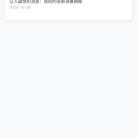
让人震惊的消息：岳阳约茶新进展揭秘
2025-10-28