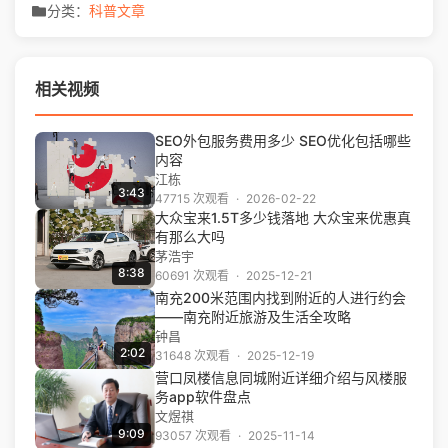
分类：
科普文章
相关视频
SEO外包服务费用多少 SEO优化包括哪些
内容
江栋
3:43
47715 次观看
·
2026-02-22
大众宝来1.5T多少钱落地 大众宝来优惠真
有那么大吗
茅浩宇
8:38
60691 次观看
·
2025-12-21
南充200米范围内找到附近的人进行约会
——南充附近旅游及生活全攻略
钟昌
2:02
31648 次观看
·
2025-12-19
营口凤楼信息同城附近详细介绍与风楼服
务app软件盘点
文煜祺
9:09
93057 次观看
·
2025-11-14