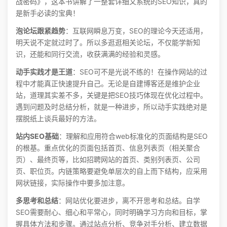
战密码》，这本书讲解了一整套详细又系统的SEO知识，真的
是新手必读的宝典！
泡论坛跟紧趋势
：互联网瞬息万变，SEO的理论今天还适用，
明天说不定就过时了。所以多逛逛相关论坛，不仅能学新知
识，还能和同行交流，收获满满的经验和灵感。
动手实践才是王道
：SEO可不是光说不练的！在操作网站的过
程中才能真正快速提升自己。无论是自建博客还是维护企业
站，道理其实差不多，关键是把SEO技巧体现在优化过程中。
遇到问题及时总结分析，就是一种进步，所以动手实践绝对是
摆脱纸上谈兵最好的方法。
站内SEO基础
：理解和应用符合web标准化的页面结构是SEO
的根基。重点优化的页面包括首页、信息列表页（相关聚合
页）、最终页等，比如招聘网站的首页、类别列表页、公司
页、职位页。内链策略要避免单层次的自上而下结构，应采用
网状链接，实际操作中要多加注意。
多思考和总结
：网站优化要进步，离不开思考和总结。自学
SEO需要耐心、细心和平常心，同时明确学习方向和目标，掌
握具体方法和步骤。通过站点分析、竞争对手分析、建立数据