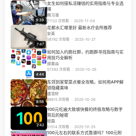
女生如何接私活赚钱的实用指南与专业选
择
韩习凛
9:39
71122 次观看
·
2025-11-04
花都水汇哪里好 最新水疗会所推荐
安英
58782 次观看
·
2025-10-27
7:47
如何加入约跑社群，约跑群寻找指南与实
用技巧全解析
邰昊焱
57393 次观看
·
2025-10-26
4:44
东郊到家荤菜点餐全攻略，如何用APP解
锁隐藏美味
虞浩轩
89615 次观看
·
2025-10-26
8:58
100元吃遍大致坡快餐的终极攻略与数字
背后的秘密
程霜
2:42
51514 次观看
·
2025-10-25
100元左右的联系方式靠谱吗？100元附