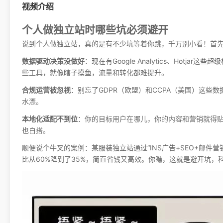
视频介绍
个人做独立站时哪些坑必须避开
说到个人做独立站，真的是有不少坑等着你跳，千万别小看！首
数据驱动决策没做好
：现在有Google Analytics、Hot
些工具，就像瞎子摸鱼，流量和转化都难提升。
合规运营被忽视
：别忘了GDPR（欧盟）和CCPA（美国）这些
水漂。
本地化适配不到位
：你的目标用户在哪儿，你的内容和营销就得
也白搭。
顺便说个牛叉的案例：某服装独立站通过“INS广告+SEO+邮件
比从60%降到了35%，简直省钱又高效。你瞧，这就是避开坑，