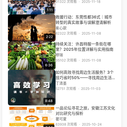
31322 次观看
·
2025-11-18
1:11
救援行动：东莞性都36式｜城市
转型的真实故事与误解澄清解析
崔心歆
82322 次观看
·
2025-11-08
2:22
持续关注：许昌特服一条街在哪
里？2025年位置详解与实用指南
穆瑞
35102 次观看
·
2025-11-08
6:36
如何高效寻找周边生活服务？3个
技巧省时50%——寻找周边生活服
务的高效方法
丁清墨
52751 次观看
·
2025-11-03
8:48
一品论坛寻花之旅，安徽江苏文化
对比研究与探析
瞿可夏
63938 次观看
·
2025-10-24