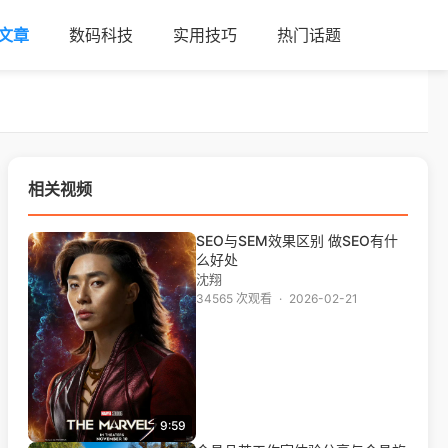
文章
数码科技
实用技巧
热门话题
相关视频
SEO与SEM效果区别 做SEO有什
么好处
沈翔
34565 次观看
·
2026-02-21
9:59