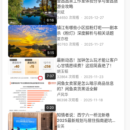
金昌品茶工作室体验分享与金昌旅
游全攻略
刘斌
34650 次观看
·
2025-12-27
6:16
镇江有哪些小区挂粉灯呢——剧本
杀《粉灯》深度解析与相关话题
夏亦橙
40763 次观看
·
2025-11-27
5:15
最新动态！加钟怎么玩才能让客户
心甘情愿续费？这招简直绝了！
胡玉韬
7:37
32864 次观看
·
2025-11-23
闲鱼女卖家是怎么暗示商品信息
的？闲鱼卖货黑话全解
卢风华
86398 次观看
·
2025-11-18
0:20
知情者说：西宁六一桥沈新巷
2025最新规划与居住指南避坑技
巧全攻略
安英