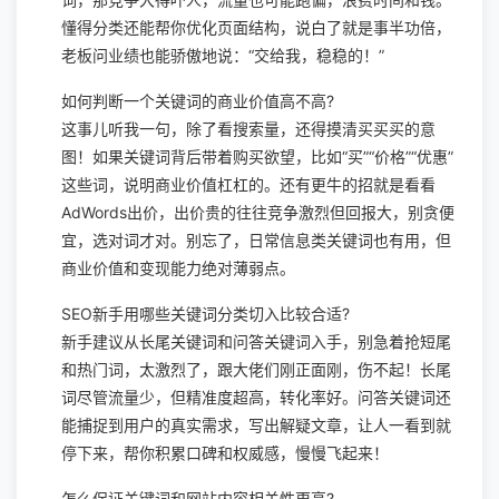
词，那竞争大得吓人，流量也可能跑偏，浪费时间和钱。
懂得分类还能帮你优化页面结构，说白了就是事半功倍，
老板问业绩也能骄傲地说：“交给我，稳稳的！”
如何判断一个关键词的商业价值高不高?
这事儿听我一句，除了看搜索量，还得摸清买买买的意
图！如果关键词背后带着购买欲望，比如“买”“价格”“优惠”
这些词，说明商业价值杠杠的。还有更牛的招就是看看
AdWords出价，出价贵的往往竞争激烈但回报大，别贪便
宜，选对词才对。别忘了，日常信息类关键词也有用，但
商业价值和变现能力绝对薄弱点。
SEO新手用哪些关键词分类切入比较合适?
新手建议从长尾关键词和问答关键词入手，别急着抢短尾
和热门词，太激烈了，跟大佬们刚正面刚，伤不起！长尾
词尽管流量少，但精准度超高，转化率好。问答关键词还
能捕捉到用户的真实需求，写出解疑文章，让人一看到就
停下来，帮你积累口碑和权威感，慢慢飞起来！