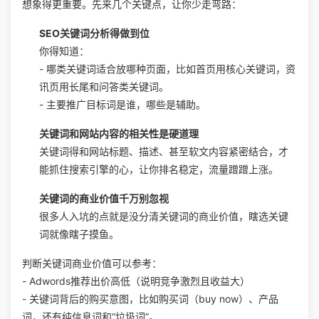
想象得更重要。先来几个关键点，让你少走弯路：
SEO关键词分析得做到位
你得知道：
- 哪类关键词适合放哪种页面，比如首页用核心关键词，资
讯页用长尾和问答类关键词。
- 主要推广目标词是谁，哪些是辅助。
关键词和网站内容的相关性是硬道理
关键词得和网站标题、描述、甚至软文内容紧密结合，才
能抓住搜索引擎的心，让你排名稳定，流量蹭蹭上涨。
关键词的商业价值千万别忽视
很多人入坑的点就是没分清关键词的商业价值，瞎选关键
词就像瞎子摸鱼。
判断关键词商业价值可以参考：
- Adwords推荐出价高低（说明竞争激烈且收益大）
- 关键词背后的购买意图，比如购买词（buy now）、产品
词，还有纯信息词和“垃圾词”。