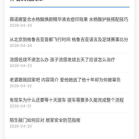
薇诺娜复合水杨酸焕颜精华液去痘印效果 水杨酸护肤搭配技巧
2026-04-24
从北京到格鲁吉亚首都飞行时间 格鲁吉亚语言及足球赛事比分
2026-04-24
流感低烧不退怎么办 孩子流感发烧五天了应该怎么治疗
2026-04-23
老婆跟我回家吧 内容简介 爱他她追了他十年却为何被辜负
2026-04-22
有现车为什么还要等十天提车 提车需要多久能完成整个流程
2026-04-21
陌生敲门如何应对 居家安全防范指南
2026-04-20