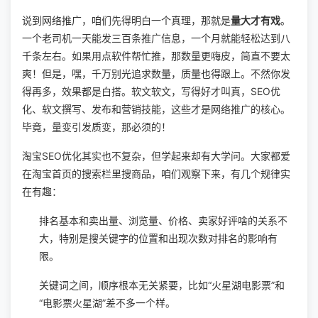
说到网络推广，咱们先得明白一个真理，那就是
量大才有戏
。
一个老司机一天能发三百条推广信息，一个月就能轻松达到八
千条左右。如果用点软件帮忙推，那数量更嗨皮，简直不要太
爽！但是，嘿，千万别光追求数量，质量也得跟上。不然你发
得再多，效果都是白搭。软文软文，写得好才叫真，SEO优
化、软文撰写、发布和营销技能，这些才是网络推广的核心。
毕竟，量变引发质变，那必须的！
淘宝SEO优化其实也不复杂，但学起来却有大学问。大家都爱
在淘宝首页的搜索栏里搜商品，咱们观察下来，有几个规律实
在有趣：
排名基本和卖出量、浏览量、价格、卖家好评啥的关系不
大，特别是搜关键字的位置和出现次数对排名的影响有
限。
关键词之间，顺序根本无关紧要，比如“火星湖电影票”和
“电影票火星湖”差不多一个样。