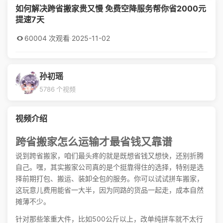
如何解决跨省搬家贵又慢 免费空降服务帮你省2000元
提速7天
60004 次观看
·
2025-11-02
孙初瑶
5786 个视频
视频介绍
跨省搬家怎么运输才最省钱又靠谱
说到跨省搬家，咱们最头疼的就是既想省钱又想快，还别折腾
自己。嘿，其实搬家公司真的是个挺靠得住的选择，特别是选
择前期打包、搬运、装卸全包的服务。你可以试试拼车搬家，
这玩意儿费用能省一大半，因为同路的货品一起走，成本自然
摊薄不少。
针对那些笨重大件，比如500公斤以上，改单纯拼车就不太行