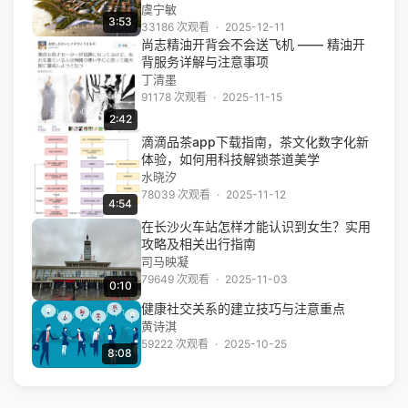
虞宁敏
3:53
33186 次观看
·
2025-12-11
尚志精油开背会不会送飞机 —— 精油开
背服务详解与注意事项
丁清墨
91178 次观看
·
2025-11-15
2:42
滴滴品茶app下载指南，茶文化数字化新
体验，如何用科技解锁茶道美学
水晓汐
78039 次观看
·
2025-11-12
4:54
在长沙火车站怎样才能认识到女生？实用
攻略及相关出行指南
司马映凝
79649 次观看
·
2025-11-03
0:10
健康社交关系的建立技巧与注意重点
黄诗淇
59222 次观看
·
2025-10-25
8:08