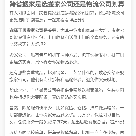
跨省搬家是选搬家公司还是物流公司划算
有人可能会问，跨省搬家到底是搬家公司划算，还是物流公司
更靠谱呢？别着急，一起来看看详细分析：
选择正规搬家公司是关键
，尤其是你家电家具一大堆，搬家公
司能提供专业打包、上门收货和送货上门的全套服务，还有啥
比轻松更让人舒坦？
搬家公司一般有包车和拼车两种方式，包车快捷省心，拼车则
更经济实惠，具体得看你家物品多少。
还有那些贵重物品，比如钢琴、工艺品什么的，放心交给正规
搬家公司，他们有专业拆装和运输经验，避免你哭天喊地。
除此之外，有些搬家公司会提供免费赠送搬家纸箱，包装材料
也会根据你需要配备，真的是贴心又实用。
当然，附加服务也不少，比如保险、仓储、汽车托运啥的，一
切都能选配，让你搬家无后顾之忧。比方说，保险可以自愿
买，仓储服务一般免费先包7天，超出后收费很合理，超方便！
收费方面比较简单，拼车是按体积算，比如一立方多少块，两