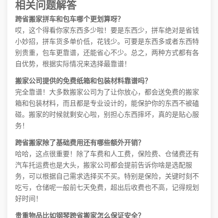
相关问题解答
跨省搬家拼车和包车哪个更划算呀？
哎，这个得看你家东西多少啦！要是东西少，拼车绝对是省钱
小妙招，拼车货多单价低，花钱少。可要是东西多或者东西特
别贵重，包车更靠谱，还能省心不少。总之，两种方式都有各
自优势，根据实际情况来选择最靠谱！
搬家公司提供的免费纸箱和包装材料靠谱吗？
完全靠谱！大多数搬家公司为了让你放心，都会送免费的搬家
箱和包装材料，而且都是专业设计的，能保护你的东西不被磕
碰。搬家的时候就剩安心啦，别担心东西摔坏，真的是贴心服
务！
跨省搬家除了基础费用还有哪些额外开销？
哈哈，这点很重要！除了车费和人工费，保险费、仓储费还有
汽车托运费也是大头，搬家公司都会提前告诉你啥是选配服
务，可以根据自己需求选择买不买。特别是保险，关键时刻不
吃亏，仓储呢一般前七天免费，超出后收费也不高，记得规划
好时间！
贵重物品比如钢琴跨省搬家怎么保证安全？