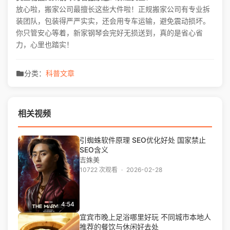
放心啦，搬家公司最擅长这些大件啦！正规搬家公司有专业拆
装团队，包装得严严实实，还会用专车运输，避免震动损坏。
你只管安心等着，新家钢琴会完好无损送到，真的是省心省
力，心里也踏实！
分类：
科普文章
相关视频
引蜘蛛软件原理 SEO优化好处 国家禁止
SEO含义
吉姝美
10722 次观看
·
2026-02-28
4:54
宜宾市晚上足浴哪里好玩 不同城市本地人
推荐的餐饮与休闲好去处