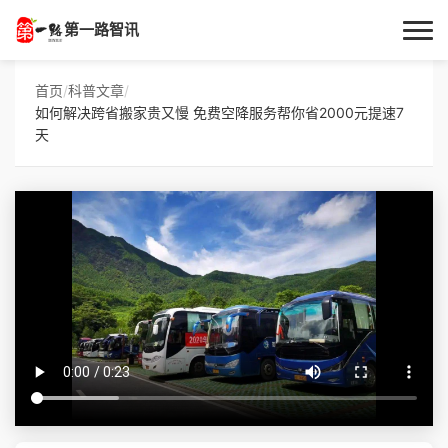
第一路智讯
首页
首页
/
科普文章
/
如何解决跨省搬家贵又慢 免费空降服务帮你省2000元提速7
作者专栏
天
技术解答
科普文章
数码科技
实用技巧
热门话题