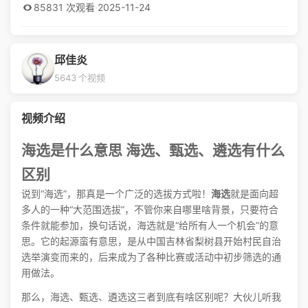
85831 次观看
·
2025-11-24
邱佳炎
5643 个视频
视频介绍
海选是什么意思 海选、甄选、遴选有什么
区别
说到“海选”，那真是一个广泛的选拔方式啦！
海选
就是面向超
多人的一种“大范围选拔”，不管你来自哪里啥背景，只要符合
条件就能参加，换句话说，海选就是“给所有人一个机会”的意
思。它的起源蛮有意思，是从中国吉林省梨树县开始村民自治
选举演变而来的，后来成为了各种比赛或活动中初步筛选的通
用做法。
那么，海选、甄选、遴选这三者到底有啥区别呢？大伙儿听我