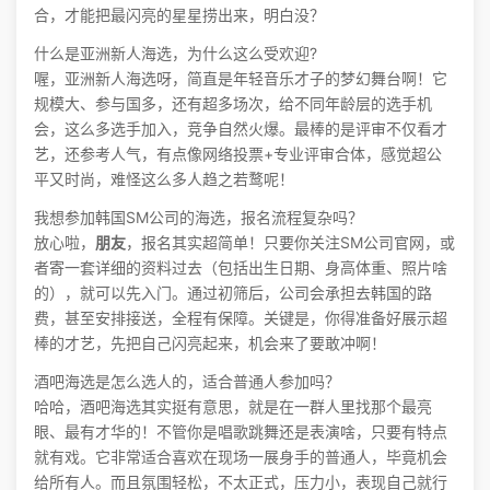
合，才能把最闪亮的星星捞出来，明白没？
什么是亚洲新人海选，为什么这么受欢迎?
喔，亚洲新人海选呀，简直是年轻音乐才子的梦幻舞台啊！它
规模大、参与国多，还有超多场次，给不同年龄层的选手机
会，这么多选手加入，竞争自然火爆。最棒的是评审不仅看才
艺，还参考人气，有点像网络投票+专业评审合体，感觉超公
平又时尚，难怪这么多人趋之若鹜呢！
我想参加韩国SM公司的海选，报名流程复杂吗？
放心啦，
朋友
，报名其实超简单！只要你关注SM公司官网，或
者寄一套详细的资料过去（包括出生日期、身高体重、照片啥
的），就可以先入门。通过初筛后，公司会承担去韩国的路
费，甚至安排接送，全程有保障。关键是，你得准备好展示超
棒的才艺，先把自己闪亮起来，机会来了要敢冲啊！
酒吧海选是怎么选人的，适合普通人参加吗？
哈哈，酒吧海选其实挺有意思，就是在一群人里找那个最亮
眼、最有才华的！不管你是唱歌跳舞还是表演啥，只要有特点
就有戏。它非常适合喜欢在现场一展身手的普通人，毕竟机会
给所有人。而且氛围轻松，不太正式，压力小，表现自己就行