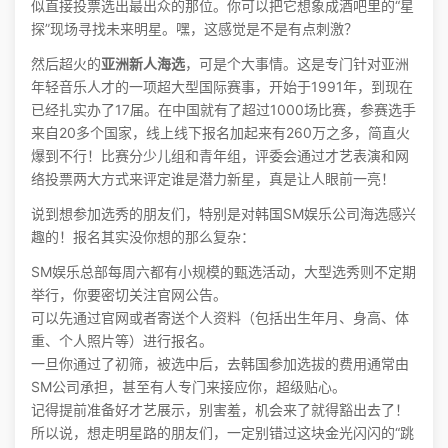
似直接投票选出最出众的那位。你可以把它想象成酒吧里的“星
探”现场寻找未来明星。嘿，这感觉是不是有点刺激？
然后超火的
亚洲新人海选
，可是个大事情。这是专门针对亚洲
年轻音乐人才的一项超大型国际赛事，开始于1991年，到现在
已经扎实办了17届。在中国就有了超过1000场比赛，参赛选手
来自20多个国家，线上线下报名加起来有260万之多，简直火
爆到不行！比赛分少儿组和青年组，评委会通过才艺表演和网
络投票两大方式来评定谁是潜力新星，真是让人眼前一亮！
说到想参加选秀的朋友们，特别是对韩国SM娱乐公司海选感兴
趣的！报名其实没你想的那么复杂：
SM娱乐总部每周六都有小规模的甄选活动，大型选秀则不定期
举行，你要密切关注官网公告。
可以先通过官网或者寄送个人资料（包括出生年月、身高、体
重、个人照片等）进行报名。
一旦你通过了初筛，被选中后，去韩国参加选拔的费用通常由
SM公司承担，甚至有人专门来接应你，超级贴心。
记得提前准备好才艺展示，别害羞，机会来了就得豁出去了！
所以说，想走明星路的朋友们，一定别错过这块金光闪闪的“跳