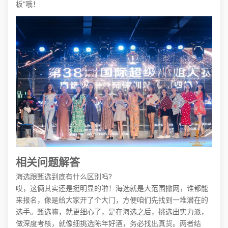
板”哦！
相关问题解答
海选跟甄选到底有什么区别吗?
哎，这俩其实还是挺明显的啦！海选就是大范围撒网，谁都能
来报名，像是给大家开了个大门，方便咱们先找到一堆潜在的
选手。甄选嘛，就更细心了，是在海选之后，挑选出实力派，
做深度考核，就像细挑选陈年好酒，务必找出真货。两者结