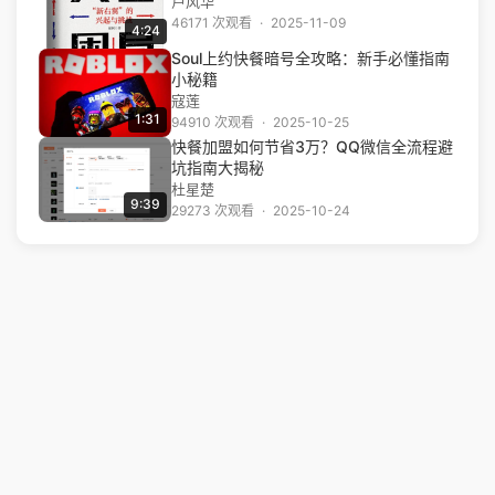
卢风华
46171 次观看
·
2025-11-09
4:24
Soul上约快餐暗号全攻略：新手必懂指南
小秘籍
寇莲
1:31
94910 次观看
·
2025-10-25
快餐加盟如何节省3万？QQ微信全流程避
坑指南大揭秘
杜星楚
9:39
29273 次观看
·
2025-10-24