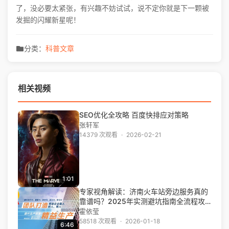
了，没必要太紧张，有兴趣不妨试试，说不定你就是下一颗被
发掘的闪耀新星呢！
分类：
科普文章
相关视频
SEO优化全攻略 百度快排应对策略
张轩军
14379 次观看
·
2026-02-21
1:01
专家视角解读：济南火车站旁边服务真的
靠谱吗？2025年实测避坑指南全流程攻
略及省时省费技巧
霍依莹
58518 次观看
·
2026-01-18
6:46