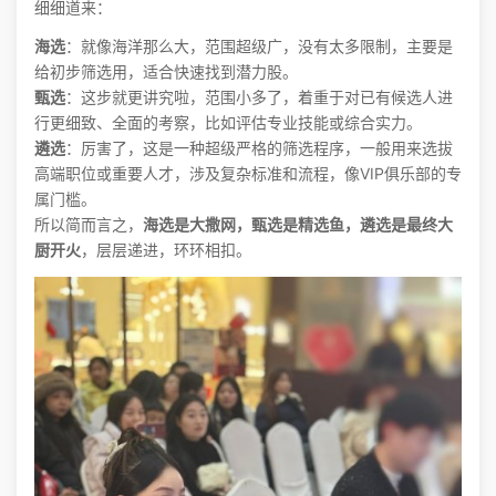
细细道来：
海选
：就像海洋那么大，范围超级广，没有太多限制，主要是
给初步筛选用，适合快速找到潜力股。
甄选
：这步就更讲究啦，范围小多了，着重于对已有候选人进
行更细致、全面的考察，比如评估专业技能或综合实力。
遴选
：厉害了，这是一种超级严格的筛选程序，一般用来选拔
高端职位或重要人才，涉及复杂标准和流程，像VIP俱乐部的专
属门槛。
所以简而言之，
海选是大撒网，甄选是精选鱼，遴选是最终大
厨开火
，层层递进，环环相扣。