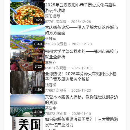
2025年武汉汉阳小巷子历史文化与趣味
游玩全攻略
濮阳语琴
9:29
57761 次观看
·
2025-12-28
大庆嫩茶论坛——深入了解大庆这座城市
的方方面面
张轩军
0:40
23028 次观看
·
2025-12-23
鄂州大学里怎么找卖的——鄂州市高校与
就业全解析
李晏乔
3:23
65061 次观看
·
2025-12-05
全球热议！2025年菏泽火车站附近小巷
子位置及周边服务全解析
钱蓉柳
4:54
77667 次观看
·
2025-11-20
东营本地服务大揭秘，教你轻松找到身边
的资源
茅浩宇
4:04
75873 次观看
·
2025-11-19
如何破解茶资源浪费困局？｜三大策略激
发千亿产业潜力