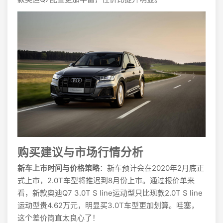
购买建议与市场行情分析
新车上市时间与价格策略
：新车预计会在2020年2月底正
式上市，2.0T车型将推迟到8月份上市。通过报价单来
看，新款奥迪Q7 3.0T S line运动型只比现款2.0T S line
运动型贵4.62万元，明显买3.0T车型更加划算。哇塞，
这个差价简直太良心了！