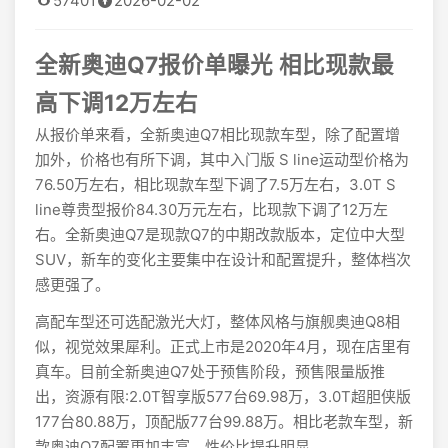
57401
2026-02-02
全新奥迪Q7报价单曝光 相比现款最
高下调12万左右
从报价单来看，全新奥迪Q7相比现款车型，除了配置增
加外，价格也有所下调，其中入门版 S line运动型价格为
76.50万左右，相比现款车型下调了7.5万左右，3.0T S
line尊贵型报价84.30万元左右，比现款下调了12万左
右。全新奥迪Q7是现款Q7的中期改款版本，定位中大型
SUV，新车的变化主要集中在设计和配置提升，整体档次
感更强了。
高配车型还可选配激光大灯，整体风格与旗舰奥迪Q8相
似，视觉效果犀利。正式上市是2020年4月，现在店里有
真车。目前全新奥迪Q7处于预售阶段，预售限量版推
出，资源有限:2.0T智享版577台69.98万，3.0T超胆侠版
177台80.88万，顶配版77台99.88万。相比老款车型，新
款奥迪Q7配置更加丰富，性价比提升明显。