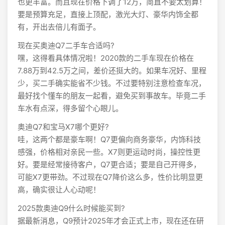
也更丰富。而且现在价格下调了12万，简直不要太划算！
要是预算充足，直接上顶配，激光大灯、豪华内饰全都
有，开出去倍儿有面子。
现在买奥迪Q7二手车合适吗?
嘿，这得看具体情况啦！2020款的二手车现在价格在
7.88万到42.5万之间，差价还挺大的。如果车况好、里程
少，买二手确实能省不少钱。不过要特别注意检查车况，
最好找个懂车的朋友一起看，避免买到事故车。毕竟二手
车水有点深，得多留个心眼儿。
奥迪Q7和宝马X7哪个更好?
哇，这两个都是豪车啊！Q7更偏向商务豪华，内饰科技
感强，价格相对亲民一些。X7则更运动时尚，操控性更
好。要是经常接待客户，Q7更合适；要是自己开得多，
可能X7更带劲。不过现在Q7降价这么多，性价比明显更
高，确实很让人心动呢！
2025款奥迪Q9什么时候能买到?
据最新消息，Q9预计2025年才会正式上市，现在还在研