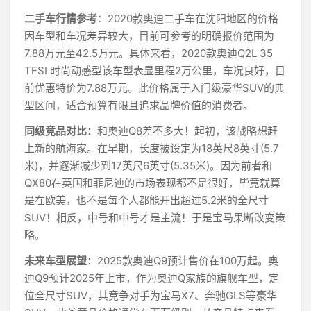
二手车行情参考
：2020款奥迪二手车在沈阳地区的价格
因车型和车况差异较大，目前可参考的明确报价范围为
7.88万元至42.5万元。具体来看，2020款奥迪Q2L 35
TFSI 时尚动感型该车型表显里程2万公里，车况良好，目
前优惠特价为7.88万元。此价格属于入门级豪华SUV的典
型区间，适合预算有限且追求品牌价值的消费者。
同级竞品对比
：和奥迪Q8差不多大！起初，该战略想赶
上新的航海家。在早期，长度被设定为18英尺8英寸(5.7
米)，并逐渐减少到17英尺6英寸(5.35米)。因为前者和
QX80在英国和菲尼迪的市场表现都不是很好，毕竟就算
是在欧美，也不是每个人都能开出超过5.2米的全尺寸
SUV！相反，中号和中号才是主流！于是宝马果断改变策
略。
未来车型展望
：2025款奥迪Q9预计售价在100万起。奥
迪Q9预计2025年上市，作为奥迪Q家族的旗舰车型，定
位全尺寸SUV，其竞争对手为宝马X7、奔驰GLS等豪华