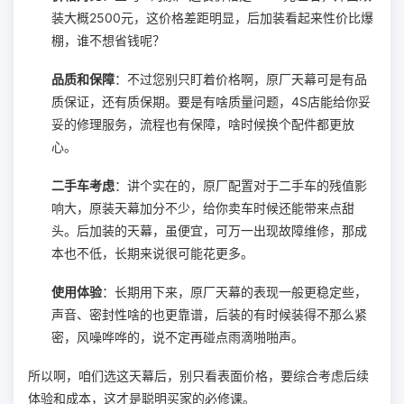
装大概2500元，这价格差距明显，后加装看起来性价比爆
棚，谁不想省钱呢？
品质和保障
：不过您别只盯着价格啊，原厂天幕可是有品
质保证，还有质保期。要是有啥质量问题，4S店能给你妥
妥的修理服务，流程也有保障，啥时候换个配件都更放
心。
二手车考虑
：讲个实在的，原厂配置对于二手车的残值影
响大，原装天幕加分不少，给你卖车时候还能带来点甜
头。后加装的天幕，虽便宜，可万一出现故障维修，那成
本也不低，长期来说很可能花更多。
使用体验
：长期用下来，原厂天幕的表现一般更稳定些，
声音、密封性啥的也更靠谱，后装的有时候装得不那么紧
密，风噪哗哗的，说不定再碰点雨滴啪啪声。
所以啊，咱们选这天幕后，别只看表面价格，要综合考虑后续
体验和成本，这才是聪明买家的必修课。