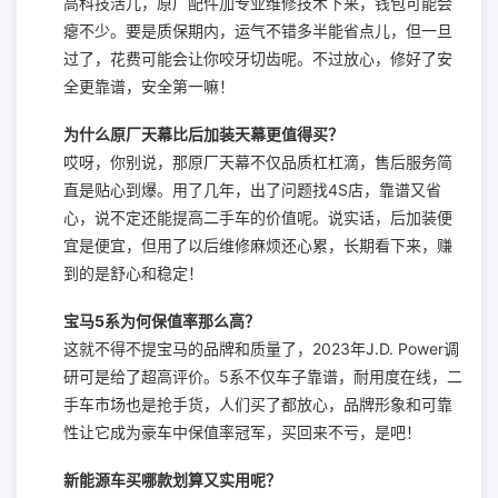
高科技活儿，原厂配件加专业维修技术下来，钱包可能会
瘪不少。要是质保期内，运气不错多半能省点儿，但一旦
过了，花费可能会让你咬牙切齿呢。不过放心，修好了安
全更靠谱，安全第一嘛！
为什么原厂天幕比后加装天幕更值得买？
哎呀，你别说，那原厂天幕不仅品质杠杠滴，售后服务简
直是贴心到爆。用了几年，出了问题找4S店，靠谱又省
心，说不定还能提高二手车的价值呢。说实话，后加装便
宜是便宜，但用了以后维修麻烦还心累，长期看下来，赚
到的是舒心和稳定！
宝马5系为何保值率那么高？
这就不得不提宝马的品牌和质量了，2023年J.D. Power调
研可是给了超高评价。5系不仅车子靠谱，耐用度在线，二
手车市场也是抢手货，人们买了都放心，品牌形象和可靠
性让它成为豪车中保值率冠军，买回来不亏，是吧！
新能源车买哪款划算又实用呢？