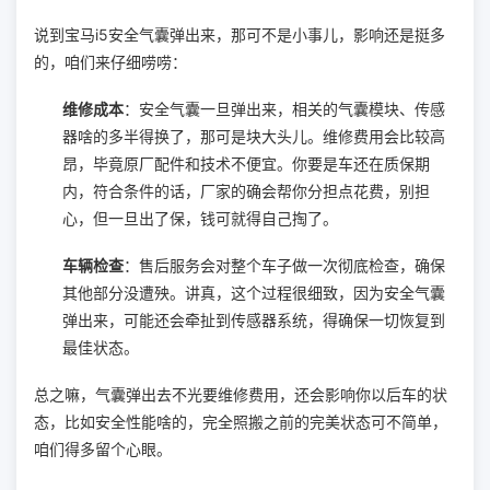
说到宝马i5安全气囊弹出来，那可不是小事儿，影响还是挺多
的，咱们来仔细唠唠：
维修成本
：安全气囊一旦弹出来，相关的气囊模块、传感
器啥的多半得换了，那可是块大头儿。维修费用会比较高
昂，毕竟原厂配件和技术不便宜。你要是车还在质保期
内，符合条件的话，厂家的确会帮你分担点花费，别担
心，但一旦出了保，钱可就得自己掏了。
车辆检查
：售后服务会对整个车子做一次彻底检查，确保
其他部分没遭殃。讲真，这个过程很细致，因为安全气囊
弹出来，可能还会牵扯到传感器系统，得确保一切恢复到
最佳状态。
总之嘛，气囊弹出去不光要维修费用，还会影响你以后车的状
态，比如安全性能啥的，完全照搬之前的完美状态可不简单，
咱们得多留个心眼。