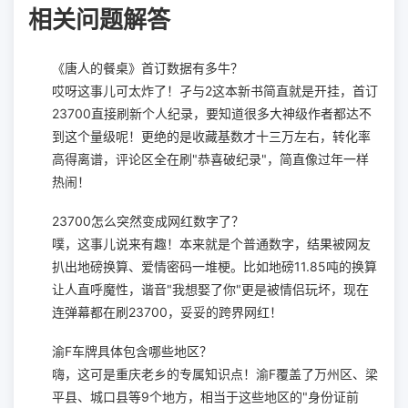
相关问题解答
《唐人的餐桌》首订数据有多牛？
哎呀这事儿可太炸了！孑与2这本新书简直就是开挂，首订
23700直接刷新个人纪录，要知道很多大神级作者都达不
到这个量级呢！更绝的是收藏基数才十三万左右，转化率
高得离谱，评论区全在刷"恭喜破纪录"，简直像过年一样
热闹！
23700怎么突然变成网红数字了？
噗，这事儿说来有趣！本来就是个普通数字，结果被网友
扒出地磅换算、爱情密码一堆梗。比如地磅11.85吨的换算
让人直呼魔性，谐音"我想娶了你"更是被情侣玩坏，现在
连弹幕都在刷23700，妥妥的跨界网红！
渝F车牌具体包含哪些地区？
嗨，这可是重庆老乡的专属知识点！渝F覆盖了万州区、梁
平县、城口县等9个地方，相当于这些地区的"身份证前