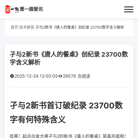
第一路智讯
首页
首页
/
技术解答
/
孑与2新书《唐人的餐桌》创纪录 23700数字含义解析
作者专栏
孑与2新书《唐人的餐桌》创纪录 23700数
技术解答
字含义解析
科普文章
2025-12-24 12:00:05
29576 次阅读
数码科技
孑与2新书首订破纪录 23700数
实用技巧
字有何特殊含义
热门话题
哇塞！起点白金大神孑与2的新书《唐人的餐桌》简直杀疯啦！