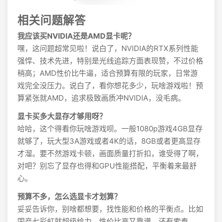
相关问题解答
我应该买NVIDIA还是AMD显卡呢？
嘿，这问题超常见啦！说白了，NVIDIA的RTX系列性能
强悍、技术先进，特别是光线追踪方面表现赞，不过价格
稍高；AMD性价比牛逼，适合预算有限的玩家，日常游
戏完全没压力。说白了，看你想花多少，玩啥游戏啦！预
算紧张就AMD，追求极致画质冲NVIDIA，没毛病。
显卡买多大显存才够用呀？
哈哈，这个得看你玩啥游戏呗。一般1080p游戏4GB显存
就够了，玩大型3A游戏或者4K的话，8GB或者更高显存
才溜。要不然游戏卡顿，画面质量打折扣，谁受得了啊，
对吧？别忘了显存也得和GPU性能搭配，平衡着来最舒
心。
预算不多，怎么选显卡才划算？
妥妥告诉你，别啥都想要，找性能和价格的平衡点。比如
国产七彩虹就超级给力，性价比高又靠谱。还有索泰