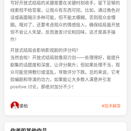
写好开放式结局的关键是要在关键时刻收手，留下足够的
线索但不给答案，让观众有东西可挖。比如，通过角色对
话或画面暗示多种可能，但不能太模糊，否则观众会懵
圈。哦对了，还要考虑观众的情感投入，确保结局虽开放
但不会让人失望，反而激发讨论和回味，这才是高手操
作！
开放式结局会影响影视剧的评分吗?
当然会啦！开放式结局就像双刃剑——处理得好，能提升
剧集的话题度和深度，让评分飙升；但如果处理不当，观
众可能觉得敷衍或混乱，导致评分下跌。总的来说，它考
验编剧和导演的功力，如果能让大多数人满意并引发
positive 讨论，那绝对加分不少！
娄柏
#技术解答
作者的其他作品