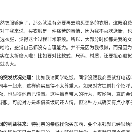
然衣服够穿了，那么就没有必要再去购买更多的衣服，这既浪费
对于我来说，买衣服是一件痛苦的事情，因为我不喜欢逛街，也
选衣服，觉得这个过程非常麻烦。所以，大部分时候都是我的女
哈哈，感觉自己都没有自理能力。并不是因为我很懒，而是因为
实在太折磨人啦！比如要对比款式、尺码、材质，还要担心退货
就头大。
的突发状况处理
：比如我请同学吃饭，同学没跟我商量就打电话
同事一起来，这样确实显得不太尊重人。如果对方提前打个招呼
你，也显得他自己懂事。这种擅自带人的行为，哎哟喂，真的会
舒服。可能对方是想借着饭局还人情，但这种方式确实有点小家
间的利益往来
：特别亲的亲戚找你买东西，要个本钱就已经很给