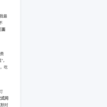
我最
不
正面
管费
"，
吧，吃
灯
放式问
沉默时