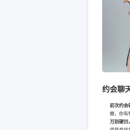
约会聊
初次约会
嫩，你有
万别硬凹
得我直接