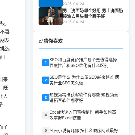
2026-04-24
男士洗面奶哪个好用 男士洗面奶
控油去黑头哪个牌子好
2026-04-24
钱，
不喜
朋友
猜你喜欢
挑选
问
SEO和百度竞价推广哪个更值得选择
1
百度推广和SEO优化有什么区别
SEO是什么 为什么做SEO越来越难 医
叫来
2
美行业SEO怎么做
，既
短视频精准获客软件有哪些 短视频营
让人
3
销拓客软件哪家好
子
Excel快速入门表格制作 新手如何高
4
效掌握Excel技能
面子
风云小说有几部 按什么顺序阅读最好
5