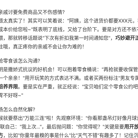
亲戚讨要免费商品又不伤感情?
题太真实了！其实可以笑着说："阿姨，这个进货价都要XXX元，
成本价给您啦~"既表明了底线，又给了台阶下。要是对方还不依
喂，那就转移话题说"下次有折扣我第一时间通知您"，
巧妙避开
住哦，真正疼你的亲戚不会让你为难的！
抢零食该怎么沟通?
明是撒娇式抗议的好机会！可以抱着零食桶说："再抢就要收保
一个亲亲！"用开玩笑的方式表达不满。或者买两份标注"男友专属
培养界限
。要是实在严重，就正经说："宝贝咱们定个零食公约
胃不好呀~"
场怎么自然化解?
候就要祭出"万能三连"啦！先观察环境："你看那盏吊灯好像月球
联自己："我上次..."，最后抛问题："你觉得呢？"关键是要
用开
方
，比如"你童年最糗的事是什么"比"天气不错"有趣多了！记住