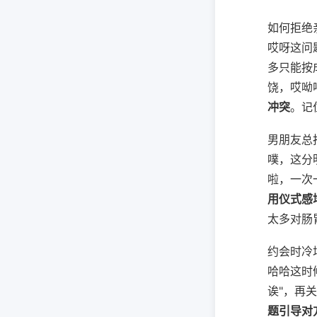
如何拒绝
哎呀这问
多只能按
饶，哎呦
冲突
。记
男朋友总
噗，这分
啦，一次
用仪式感
太多对肠
约会时冷
哈哈这时
诶"，再关
题引导对