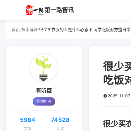
第一路智讯
首页
/
技术解答
/
很少买衣服的人是什么心态 和同学吃饭对方擅自带
很少
吃饭
胥听薇
2025-11-07
签约作者
5984
74528
很少买
文章
阅读