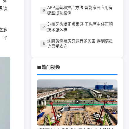
。如
APP运营和推广方法 智能家居应用有
思谈
6
哪些成功案例
苏州牙齿矫正哪家好 王先军主任正畸
7
吃多
技术怎么样
，平
沈腾黄渤票房究竟有多厉害 喜剧演员
8
谁最受欢迎
热门视频