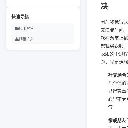
决
快速导航
因为我觉得既
技术解答
又浪费时间。
欢在淘宝上挑
作者主页
帮我买衣服，
衣服这个过程
题，光是想想
社交场合
几个他的
显得尊重
心里不太
气。
亲戚朋友