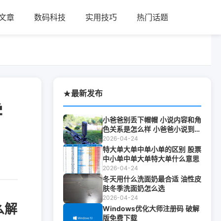
文章
数码科技
实用技巧
热门话题
最新发布
学
小爸爸别丢下帽帽 小说内容和角
色关系是怎么样 小爸爸小说到底
是谁写的
2026-04-24
特大单大单中单小单的区别 股票
中小单中单大单特大单什么意思
2026-04-24
冬天用什么洗面奶最合适 油性皮
肤冬季洗面奶怎么选
2026-04-24
么解
Windows优化大师注册码 破解
版免费下载