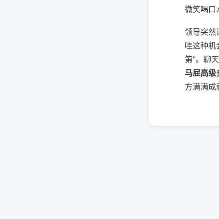
微笑喝口
领导突然
哇这种机
第"。聊天
马屁高级
方满满成