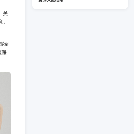
费的大致指南
！关
意，
于轮到
直赚