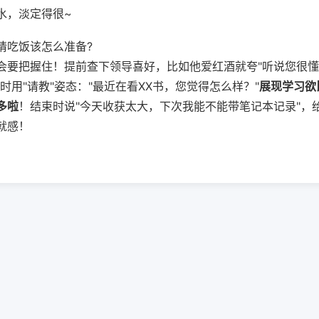
水，淡定得很~
请吃饭该怎么准备?
会要把握住！提前查下领导喜好，比如他爱红酒就夸"听说您很
时用"请教"姿态："最近在看XX书，您觉得怎么样？"
展现学习欲
多啦
！结束时说"今天收获太大，下次我能不能带笔记本记录"，
就感！