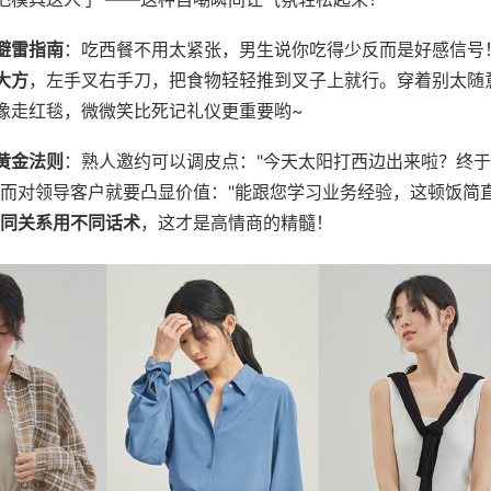
避雷指南
：吃西餐不用太紧张，男生说你吃得少反而是好感信号
大方
，左手叉右手刀，把食物轻轻推到叉子上就行。穿着别太随
像走红毯，微微笑比死记礼仪更重要哟~
黄金法则
：熟人邀约可以调皮点："今天太阳打西边出来啦？终
"而对领导客户就要凸显价值："能跟您学习业务经验，这顿饭简
同关系用不同话术
，这才是高情商的精髓！