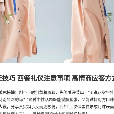
天技巧 西餐礼仪注意事项 高情商应答方
破冰秘籍
：刚坐下时别急着尬聊，先笑着递菜单："听说这家牛
特别想吃的吗？"这种中性话题既能缓解紧张，又能试探对方口
人设
，分享真实糗事反而更吸粉，比如"上次做蛋糕塌成月球表
把模具送人了"——这种自嘲瞬间让气氛轻松起来！