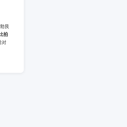
懂勃艮
比拍
给对