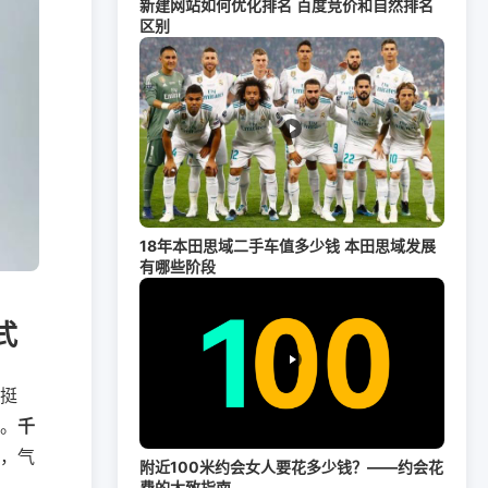
新建网站如何优化排名 百度竞价和自然排名
区别
18年本田思域二手车值多少钱 本田思域发展
有哪些阶段
式
排挺
味。
千
面，气
附近100米约会女人要花多少钱？——约会花