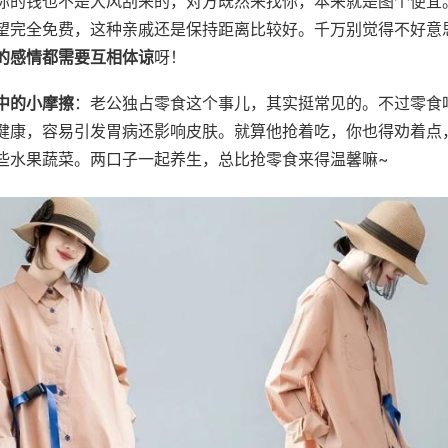
你的钱也不是大风刮来的，对方既然来找你，本来就是图个便宜
望完全免费，这种亲戚还是保持距离比较好。千万别觉得不好意
的感情都需要互相体谅
呀！
中的小摩擦
：老公独占零食这个事儿，其实挺常见的。不过零食
健康，容易引发胃病还影响皮肤。就算他抢着吃，你也得劝着点
些水果蔬菜。两口子一起养生，总比抢零食来得温馨嘛~