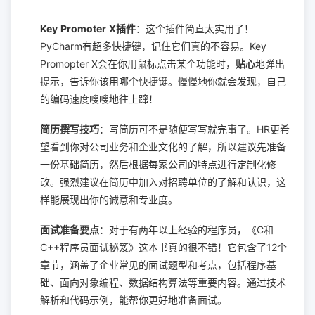
Key Promoter X插件
：这个插件简直太实用了！
PyCharm有超多快捷键，记住它们真的不容易。Key
Promopter X会在你用鼠标点击某个功能时，
贴心
地弹出
提示，告诉你该用哪个快捷键。慢慢地你就会发现，自己
的编码速度嗖嗖地往上蹿！
简历撰写技巧
：写简历可不是随便写写就完事了。HR更希
望看到你对公司业务和企业文化的了解，所以建议先准备
一份基础简历，然后根据每家公司的特点进行定制化修
改。强烈建议在简历中加入对招聘单位的了解和认识，这
样能展现出你的诚意和专业度。
面试准备要点
：对于有两年以上经验的程序员，《C和
C++程序员面试秘笈》这本书真的很不错！它包含了12个
章节，涵盖了企业常见的面试题型和考点，包括程序基
础、面向对象编程、数据结构算法等重要内容。通过技术
解析和代码示例，能帮你更好地准备面试。