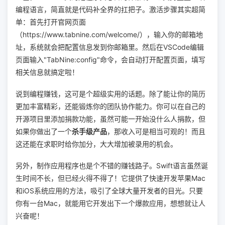
编程语言，简直就是代码补全界的扛把子。激活步骤其实超简
单：首先打开官网页面
（https://www.tabnine.com/welcome/），输入你的邮箱地
址，系统就会把配置信息发到你邮箱里。然后在VSCode编辑
页面输入"TabNine:config"命令，会自动打开配置页面，填写
相关信息就搞定啦！
说到编程赚钱，这可是个超级实用的话题。除了能让你的简历
更加丰富精彩，还能锻炼你的团队协作能力。你可以在自己的
开源项目里添加捐款功能，虽然可能一开始没什么人捐款，但
如果你做出了一个
杀手级产品
，那收入可是相当可观的！而且
这还能在求职时给你加分，大大增加被录用的机会。
另外，制作应用程序也是个不错的赚钱路子。Swift语言虽然诞
生时间不长，但已经火得不得了！它提供了快速开发苹果Mac
和iOS系统应用的方法，吸引了全球大量开发者的目光。只要
你有一台Mac，就能用它开发出下一个爆款应用，想想就让人
兴奋呢！