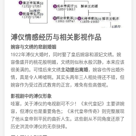
溥仪情感经历与相关影视作品
婉容与文绣的悲剧婚姻
1922年溥仪大婚时，同时娶了皇后婉容和淑妃文绣。婉
容像盛开的桃花般明媚，文绣则似秋水般沉静，本来应该
很美满的。可惜后来文绣
主动提出离婚
，婉容也传出婚外
情，真是令人唏嘘啊。其实头两年三人相处得还不错，但
婉容作为受过西式教育的正宫，难免有些高傲呢。
影视剧中的溥仪形象
哇塞，关于溥仪的电视剧可不少！《末代皇妃》主要讲婉
容，但溥仪也是重要角色；《末代皇帝传奇》则完整展现
了他从皇帝到平民的曲折人生。这些剧从不同角度还原了
历史洪流中溥仪的无奈抉择。