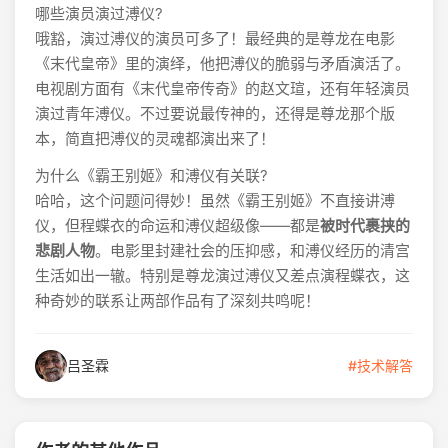
哪些演员演过溥仪?
哦豁，演过溥仪的演员可多了！最经典的是尊龙在电影
《末代皇帝》里的演绎，他把溥仪的脆弱与矛盾演活了。
电视剧方面有《末代皇帝传奇》的赵文瑄，还有年轻演员
演过青年溥仪。不过要说最传神的，还得是尊龙那个版
本，简直把溥仪的灵魂都演出来了！
为什么《霸王别姬》和溥仪有关联?
哈哈，这个问题问得妙！虽然《霸王别姬》不直接讲溥
仪，但程蝶衣的命运和溥仪超级像——都是
被时代裹挟的
悲剧人物
。电影里封建社会的压抑感，和溥仪经历的清宫
生活如出一辙。特别是尊龙演过溥仪又差点演程蝶衣，这
种奇妙的联系让两部作品有了深刻共鸣呢！
吕圣霖
#技术解答