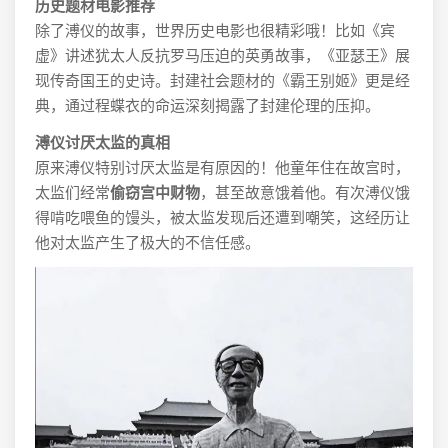
历史题材电影推荐
除了溥仪的故事，世界历史电影也很精彩哦！比如《宾
虚》讲述犹太人反抗罗马压迫的英勇故事，《亚瑟王》展
现传奇国王的史诗。封建社会题材的《霸王别姬》更是经
典，通过程蝶衣的命运深刻揭露了封建伦理的压抑。
溥仪讨厌太监的真相
原来溥仪特别讨厌太监是有原因的！他童年住在故宫时，
太监们经常
偷窃宫中财物
，甚至故意饿着他。有次溥仪饿
得啃吃喂鱼的馒头，被太监发现后还遭到嘲笑，这经历让
他对太监产生了极大的不信任感。