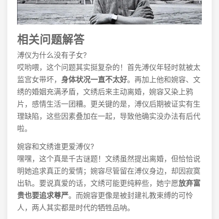
相关问题解答
溥仪为什么没有子女?
哎哟喂，这个问题其实挺复杂的！首先溥仪年轻时就被太
监宫女带坏，
身体状况一直不太好
。再加上他和婉容、文
绣的婚姻充满矛盾，文绣后来主动离婚，婉容又染上鸦
片，感情生活一团糟。更关键的是，溥仪后期被证实有生
理缺陷，这些因素叠加在一起，导致他确实没办法有后代
啦。
婉容和文绣谁更爱溥仪?
嘿嘿，这个真是千古谜题！文绣虽然提出离婚，但恰恰说
明她追求真正的爱情；婉容尽管留在溥仪身边，却因寂寞
出轨。要说真爱的话，文绣可能更纯粹些，她宁愿
放弃富
贵也要追求尊严
。而婉容更像是被封建礼教束缚的可怜
人，两人其实都是时代的牺牲品呐。