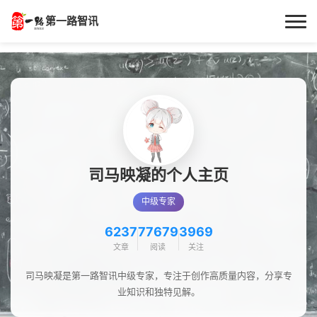
第一路智讯
首页
作者专栏
技术解答
科普文章
司马映凝的个人主页
中级专家
数码科技
6237
77679
3969
实用技巧
文章
阅读
关注
热门话题
司马映凝是第一路智讯中级专家，专注于创作高质量内容，分享专
业知识和独特见解。