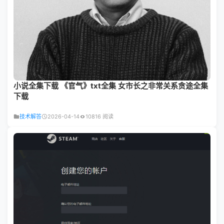
小说全集下载 《官气》txt全集 女市长之非常关系贪途全集
下载
技术解答
2026-04-14
10816 阅读