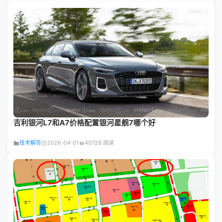
吉利银河L7和A7价格配置银河星舰7哪个好
技术解答
2026-04-01
40726 阅读