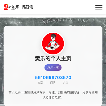
第一路智讯
首页
作者专栏
技术解答
科普文章
黄乐的个人主页
资深专家
数码科技
5610
69870
3570
实用技巧
文章
阅读
关注
热门话题
黄乐是第一路智讯资深专家，专注于创作高质量内容，分享专业知
识和独特见解。